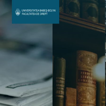
Avizier Studenți
Studii
Admitere
Bibliotecă & Reviste
Contact