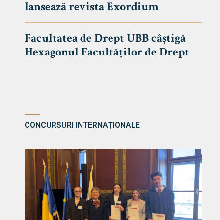
lansează revista Exordium
DE DREPT
Despre Fa
Facultatea de Drept UBB câștigă
Știri
Hexagonul Facultăților de Drept
Echipa Fac
Bibliotec
Contact
CONCURSURI INTERNAȚIONALE