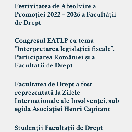
Festivitatea de Absolvire a
Promoției 2022 – 2026 a Facultății
de Drept
Congresul EATLP cu tema
“Interpretarea legislației fiscale”.
Participarea României și a
Facultații de Drept
Facultatea de Drept a fost
reprezentată la Zilele
Avizier S
Internaționale ale Insolvenței, sub
egida Asociației Henri Capitant
Studii
UNIVERSITATEA BABEȘ - BOLYAI
Admitere
FACULTATEA
Studenții Facultății de Drept
Erasmus &