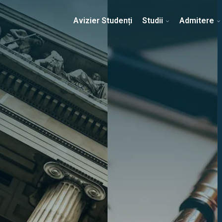
Erasmus & Internațional
Despre Facultate
Ști
Avizier Studenți
Studii
Admitere