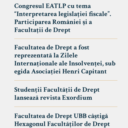
Congresul EATLP cu tema
“Interpretarea legislației fiscale”.
Participarea României și a
Facultații de Drept
Facultatea de Drept a fost
reprezentată la Zilele
Internaționale ale Insolvenței, sub
egida Asociației Henri Capitant
Studenții Facultății de Drept
Avizier S
lansează revista Exordium
Studii
UNIVERSITATEA BABEȘ - BOLYAI
Facultatea de Drept UBB câștigă
Admitere
FACULTATEA
Hexagonul Facultăților de Drept
Erasmus &