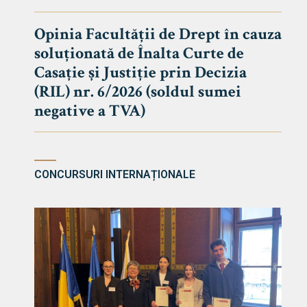
DE DREPT
Despre Fa
Opinia Facultății de Drept în cauza
soluționată de Înalta Curte de
Știri
Casație și Justiție prin Decizia
Echipa Fac
(RIL) nr. 6/2026 (soldul sumei
Bibliotec
negative a TVA)
Contact
CONCURSURI INTERNAȚIONALE