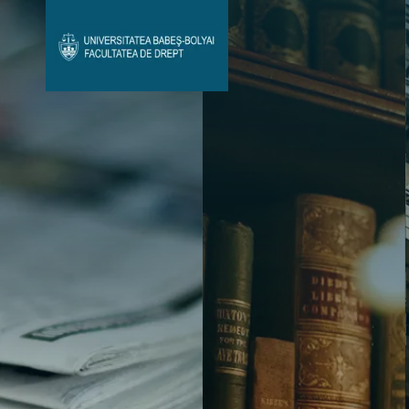
Avizier Studenți
Studii
Admitere
Bibliotecă & Reviste
Contact