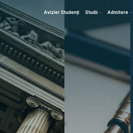
Erasmus & Internațional
Despre Facultate
Ști
Avizier Studenți
Studii
Admitere