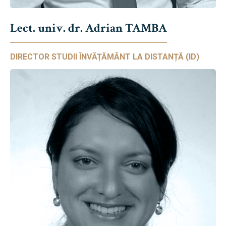
Lect. univ. dr. Adrian TAMBA
DIRECTOR STUDII ÎNVĂȚĂMÂNT LA DISTANȚĂ (ID)