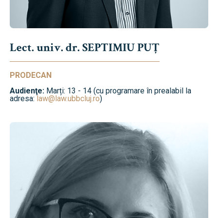
Lect. univ. dr. SEPTIMIU PUȚ
PRODECAN
Audienţe:
Marți: 13 - 14 (cu programare în prealabil la
adresa:
law@law.ubbcluj.ro
)