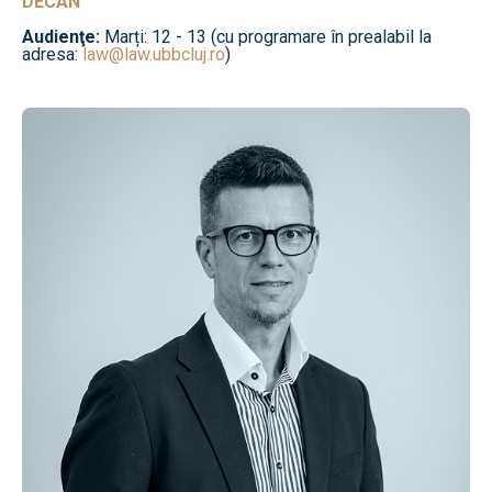
DECAN
Audienţe:
Marți: 12 - 13 (cu programare în prealabil la
adresa:
law@law.ubbcluj.ro
)