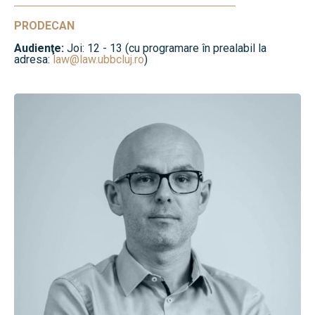
PRODECAN
Audienţe:
Joi: 12 - 13 (cu programare în prealabil la
adresa:
law@law.ubbcluj.ro
)