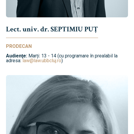
Lect. univ. dr. SEPTIMIU PUȚ
PRODECAN
Audienţe:
Marți: 13 - 14 (cu programare în prealabil la
adresa:
law@law.ubbcluj.ro
)