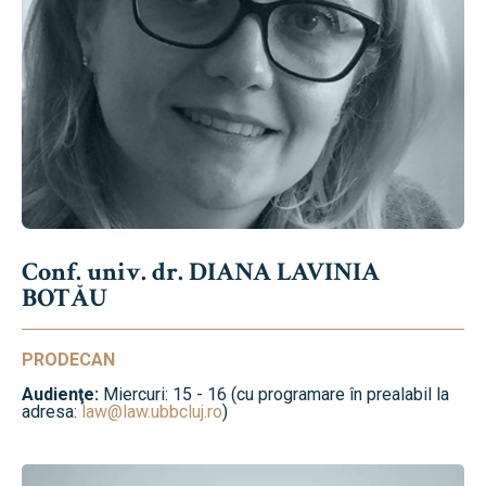
Conf. univ. dr. DIANA LAVINIA
BOTĂU
PRODECAN
Audienţe:
Miercuri: 15 - 16 (cu programare în prealabil la
adresa:
law@law.ubbcluj.ro
)