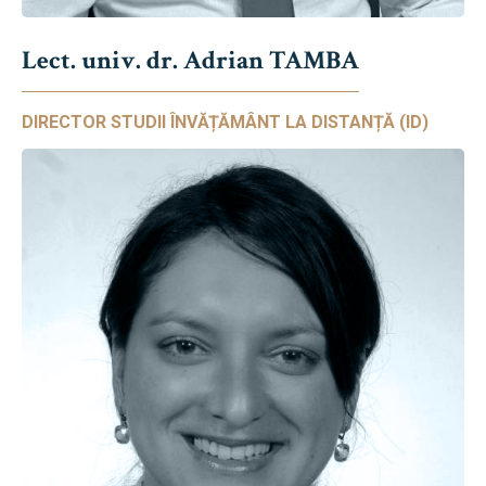
Lect. univ. dr. Adrian TAMBA
DIRECTOR STUDII ÎNVĂȚĂMÂNT LA DISTANȚĂ (ID)