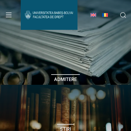
Avizier Studenți
Studii
Admitere
ADMITERE
Erasmus & Internațional
Despre Facultate
ȘTIRI