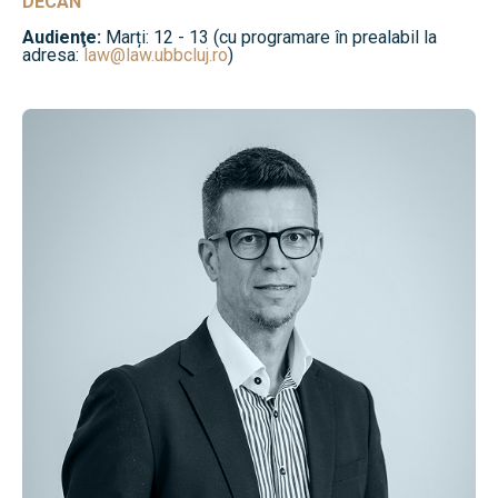
DECAN
Audienţe:
Marți: 12 - 13 (cu programare în prealabil la
adresa:
law@law.ubbcluj.ro
)