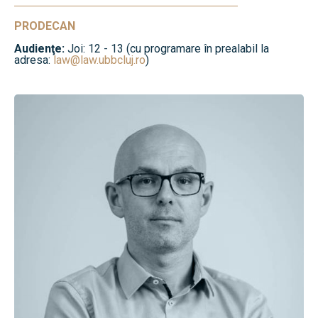
PRODECAN
Audienţe:
Joi: 12 - 13 (cu programare în prealabil la
adresa:
law@law.ubbcluj.ro
)