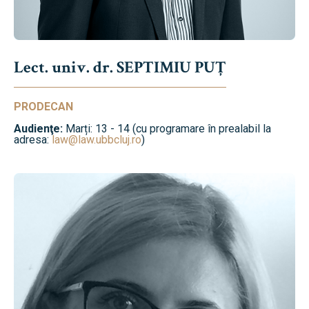
Lect. univ. dr. SEPTIMIU PUȚ
PRODECAN
Audienţe:
Marți: 13 - 14 (cu programare în prealabil la
adresa:
law@law.ubbcluj.ro
)