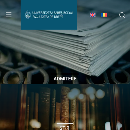
Avizier Studenți
Studii
Admitere
ADMITERE
Erasmus & Internațional
Despre Facultate
ȘTIRI