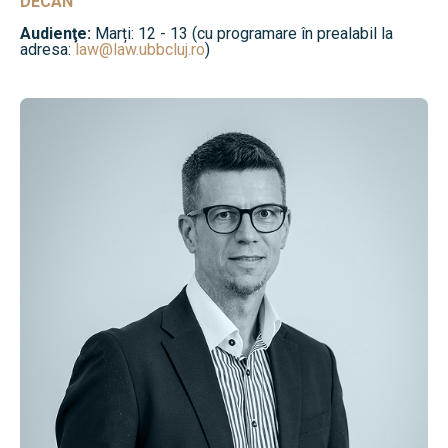
DECAN
Audienţe:
Marți: 12 - 13 (cu programare în prealabil la
adresa:
law@law.ubbcluj.ro
)