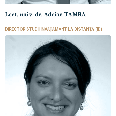
Lect. univ. dr. Adrian TAMBA
DIRECTOR STUDII ÎNVĂȚĂMÂNT LA DISTANȚĂ (ID)