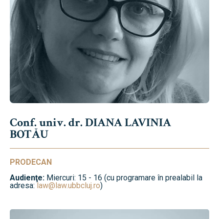
Conf. univ. dr. DIANA LAVINIA
BOTĂU
PRODECAN
Audienţe:
Miercuri: 15 - 16 (cu programare în prealabil la
adresa:
law@law.ubbcluj.ro
)