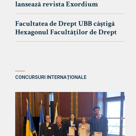
lansează revista Exordium
DE DREPT
Despre Fa
Facultatea de Drept UBB câștigă
Știri
Hexagonul Facultăților de Drept
Echipa Fac
Bibliotec
Contact
CONCURSURI INTERNAȚIONALE