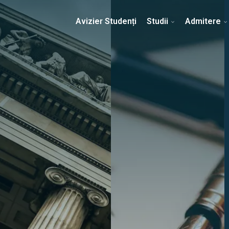
Erasmus & Internațional
Despre Facultate
Ști
Avizier Studenți
Studii
Admitere