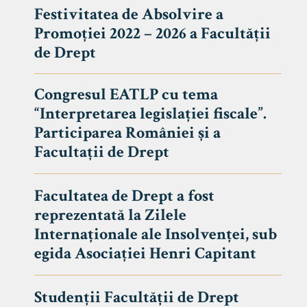
Festivitatea de Absolvire a
Promoției 2022 – 2026 a Facultății
de Drept
Congresul EATLP cu tema
“Interpretarea legislației fiscale”.
Participarea României și a
Facultații de Drept
Facultatea de Drept a fost
reprezentată la Zilele
Avizier S
Internaționale ale Insolvenței, sub
egida Asociației Henri Capitant
Studii
UNIVERSITATEA BABEȘ - BOLYAI
Admitere
FACULTATEA
Studenții Facultății de Drept
Erasmus &