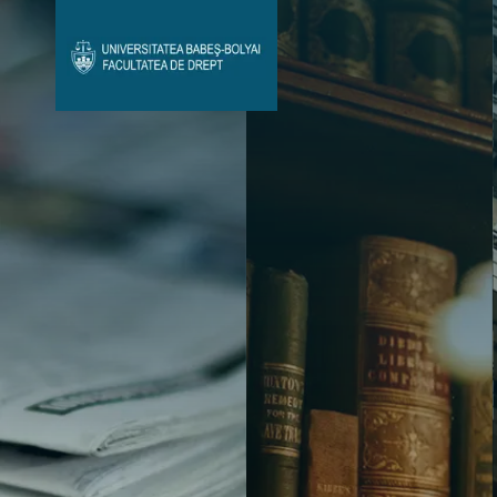
Avizier Studenți
Studii
Admitere
Bibliotecă & Reviste
Contact