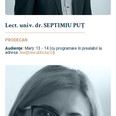
Lect. univ. dr. SEPTIMIU PUȚ
PRODECAN
Audienţe:
Marți: 13 - 14 (cu programare în prealabil la
adresa:
law@law.ubbcluj.ro
)