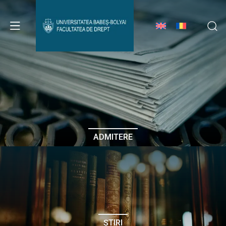
Avizier Studenți
Studii
Admitere
ADMITERE
Erasmus & Internațional
Despre Facultate
ȘTIRI