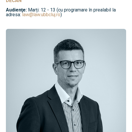
DECAN
Audienţe:
Marți: 12 - 13 (cu programare în prealabil la
adresa:
law@law.ubbcluj.ro
)