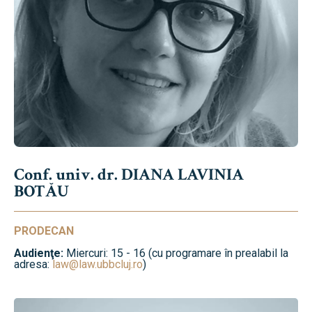
Conf. univ. dr. DIANA LAVINIA
BOTĂU
PRODECAN
Audienţe:
Miercuri: 15 - 16 (cu programare în prealabil la
adresa:
law@law.ubbcluj.ro
)