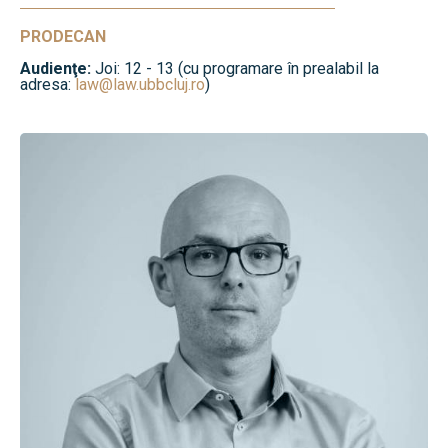
PRODECAN
Audienţe:
Joi: 12 - 13 (cu programare în prealabil la
adresa:
law@law.ubbcluj.ro
)