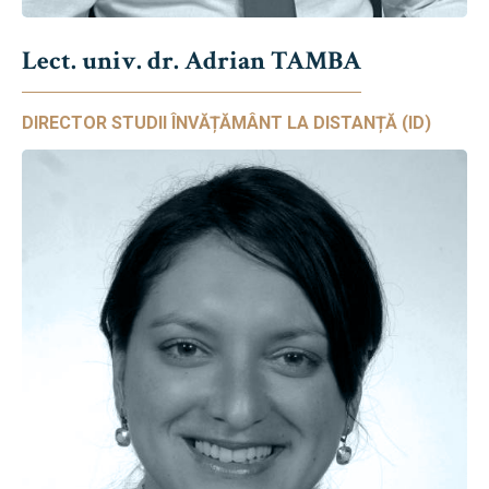
Lect. univ. dr. Adrian TAMBA
DIRECTOR STUDII ÎNVĂȚĂMÂNT LA DISTANȚĂ (ID)