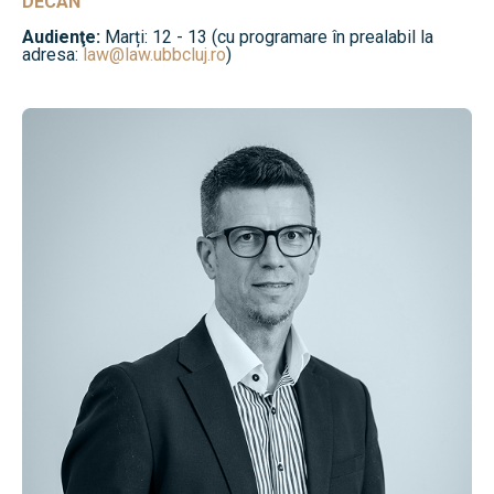
DECAN
Audienţe:
Marți: 12 - 13 (cu programare în prealabil la
adresa:
law@law.ubbcluj.ro
)