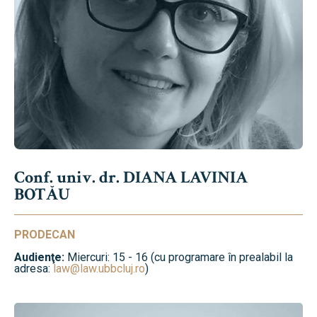
Conf. univ. dr. DIANA LAVINIA
BOTĂU
PRODECAN
Audienţe:
Miercuri: 15 - 16 (cu programare în prealabil la
adresa:
law@law.ubbcluj.ro
)