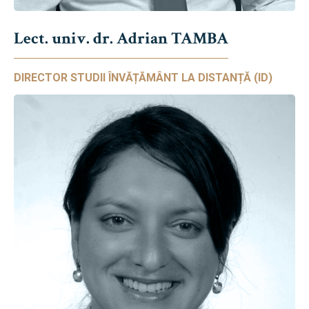
Lect. univ. dr. Adrian TAMBA
DIRECTOR STUDII ÎNVĂȚĂMÂNT LA DISTANȚĂ (ID)