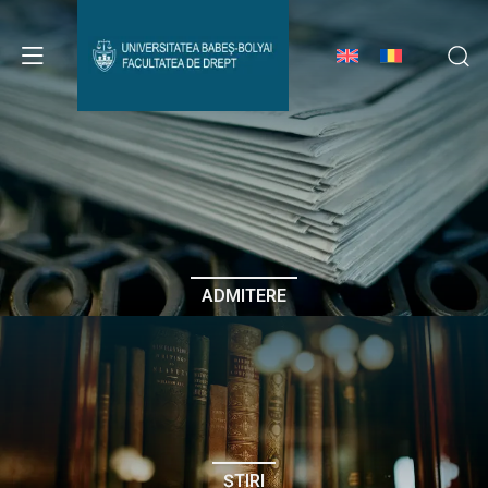
Avizier Studenți
Studii
Admitere
ADMITERE
Erasmus & Internațional
Despre Facultate
ȘTIRI