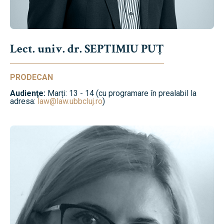
Lect. univ. dr. SEPTIMIU PUȚ
PRODECAN
Audienţe:
Marți: 13 - 14 (cu programare în prealabil la
adresa:
law@law.ubbcluj.ro
)