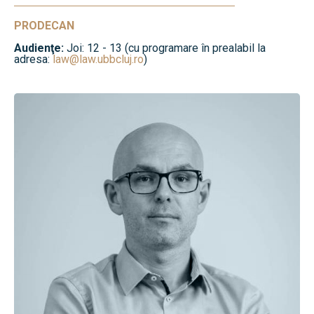
PRODECAN
Audienţe:
Joi: 12 - 13 (cu programare în prealabil la
adresa:
law@law.ubbcluj.ro
)