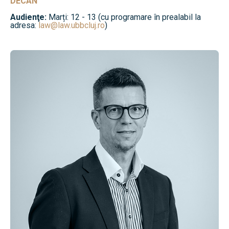
DECAN
Audienţe:
Marți: 12 - 13 (cu programare în prealabil la
adresa:
law@law.ubbcluj.ro
)