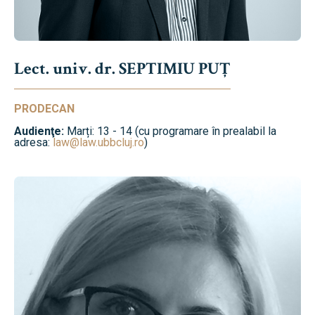
Lect. univ. dr. SEPTIMIU PUȚ
PRODECAN
Audienţe:
Marți: 13 - 14 (cu programare în prealabil la
adresa:
law@law.ubbcluj.ro
)