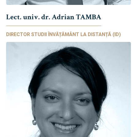
Lect. univ. dr. Adrian TAMBA
DIRECTOR STUDII ÎNVĂȚĂMÂNT LA DISTANȚĂ (ID)