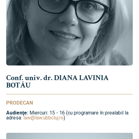
Conf. univ. dr. DIANA LAVINIA
BOTĂU
PRODECAN
Audienţe:
Miercuri: 15 - 16 (cu programare în prealabil la
adresa:
law@law.ubbcluj.ro
)