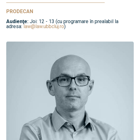
PRODECAN
Audienţe:
Joi: 12 - 13 (cu programare în prealabil la
adresa:
law@law.ubbcluj.ro
)