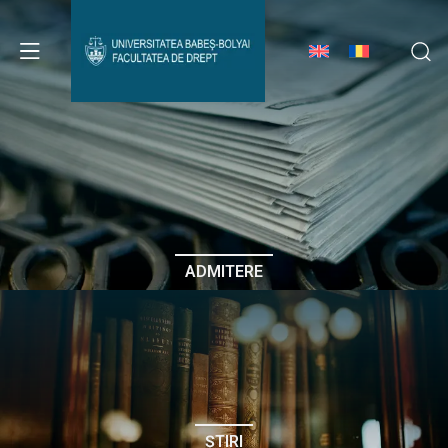
Avizier Studenți
Studii
Admitere
ADMITERE
Erasmus & Internațional
Despre Facultate
ȘTIRI