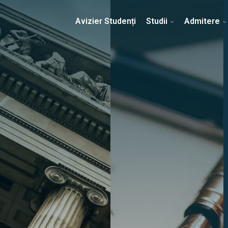
Erasmus & Internațional
Despre Facultate
Ști
Avizier Studenți
Studii
Admitere