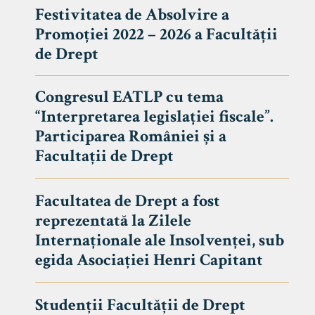
Festivitatea de Absolvire a
Promoției 2022 – 2026 a Facultății
de Drept
Congresul EATLP cu tema
“Interpretarea legislației fiscale”.
Participarea României și a
Facultații de Drept
Facultatea de Drept a fost
reprezentată la Zilele
Avizier S
Internaționale ale Insolvenței, sub
egida Asociației Henri Capitant
Studii
UNIVERSITATEA BABEȘ - BOLYAI
Admitere
FACULTATEA
Studenții Facultății de Drept
Erasmus &