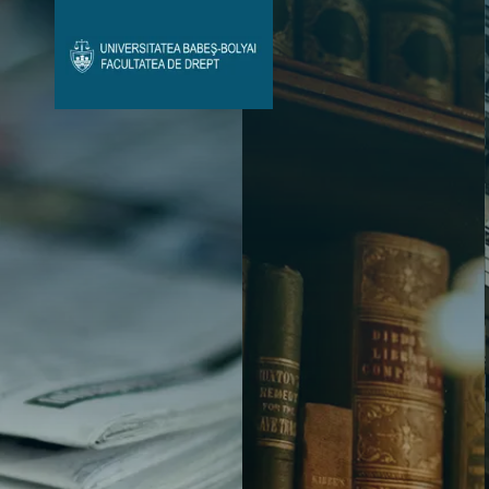
Avizier Studenți
Studii
Admitere
Bibliotecă & Reviste
Contact