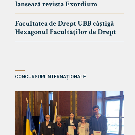
lansează revista Exordium
DE DREPT
Despre Fa
Facultatea de Drept UBB câștigă
Știri
Hexagonul Facultăților de Drept
Echipa Fac
Bibliotec
Contact
CONCURSURI INTERNAȚIONALE