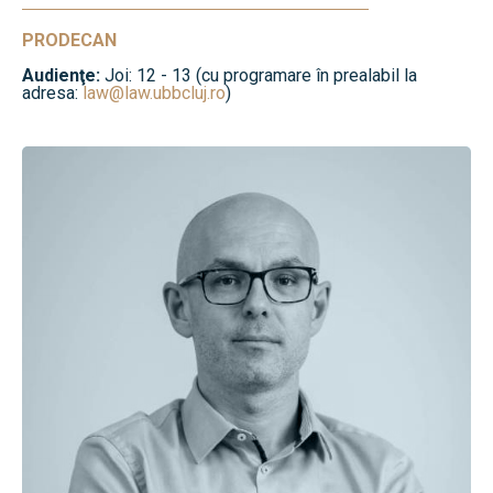
PRODECAN
Audienţe:
Joi: 12 - 13 (cu programare în prealabil la
adresa:
law@law.ubbcluj.ro
)