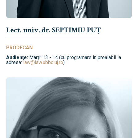
Lect. univ. dr. SEPTIMIU PUȚ
PRODECAN
Audienţe:
Marți: 13 - 14 (cu programare în prealabil la
adresa:
law@law.ubbcluj.ro
)