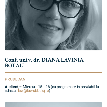
Conf. univ. dr. DIANA LAVINIA
BOTĂU
PRODECAN
Audienţe:
Miercuri: 15 - 16 (cu programare în prealabil la
adresa:
law@law.ubbcluj.ro
)