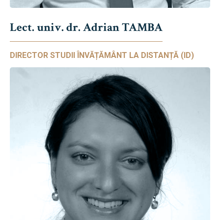
Lect. univ. dr. Adrian TAMBA
DIRECTOR STUDII ÎNVĂȚĂMÂNT LA DISTANȚĂ (ID)