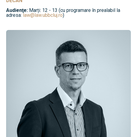
DECAN
Audienţe:
Marți: 12 - 13 (cu programare în prealabil la
adresa:
law@law.ubbcluj.ro
)