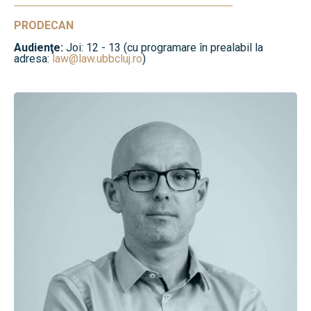
PRODECAN
Audienţe:
Joi: 12 - 13 (cu programare în prealabil la
adresa:
law@law.ubbcluj.ro
)