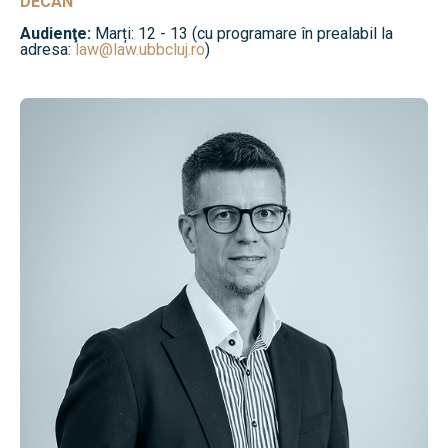
DECAN
Audienţe:
Marți: 12 - 13 (cu programare în prealabil la
adresa:
law@law.ubbcluj.ro
)