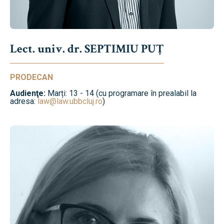
Lect. univ. dr. SEPTIMIU PUȚ
PRODECAN
Audienţe:
Marți: 13 - 14 (cu programare în prealabil la
adresa:
law@law.ubbcluj.ro
)