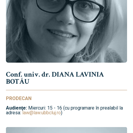
Conf. univ. dr. DIANA LAVINIA
BOTĂU
PRODECAN
Audienţe:
Miercuri: 15 - 16 (cu programare în prealabil la
adresa:
law@law.ubbcluj.ro
)