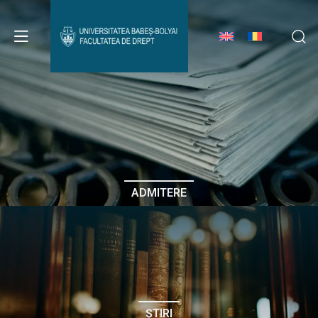
Avizier Studenți
Studii
Admitere
ADMITERE
Erasmus & Internațional
Despre Facultate
ȘTIRI