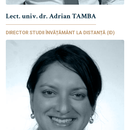
Lect. univ. dr. Adrian TAMBA
DIRECTOR STUDII ÎNVĂȚĂMÂNT LA DISTANȚĂ (ID)