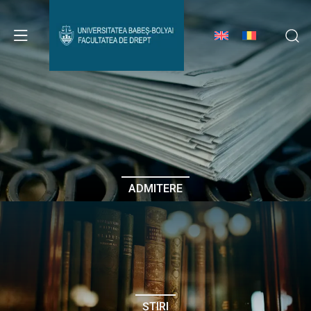
Avizier Studenți
Studii
Admitere
ADMITERE
Erasmus & Internațional
Despre Facultate
ȘTIRI