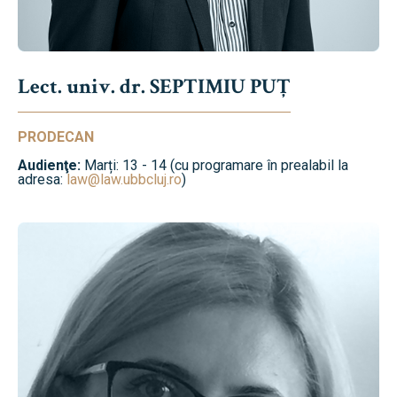
Lect. univ. dr. SEPTIMIU PUȚ
PRODECAN
Audienţe:
Marți: 13 - 14 (cu programare în prealabil la
adresa:
law@law.ubbcluj.ro
)