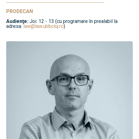
PRODECAN
Audienţe:
Joi: 12 - 13 (cu programare în prealabil la
adresa:
law@law.ubbcluj.ro
)