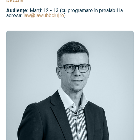
DECAN
Audienţe:
Marți: 12 - 13 (cu programare în prealabil la
adresa:
law@law.ubbcluj.ro
)