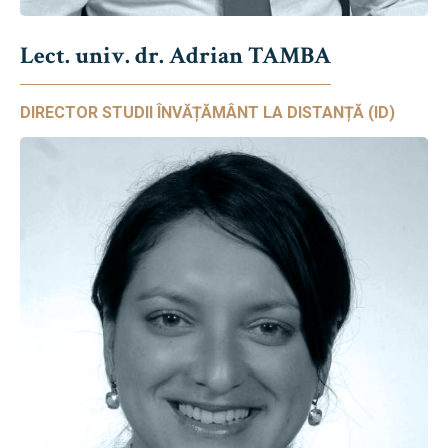
Lect. univ. dr. Adrian TAMBA
DIRECTOR STUDII ÎNVĂȚĂMÂNT LA DISTANȚĂ (ID)