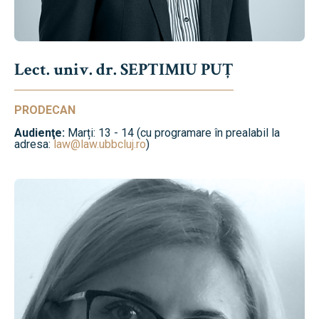
Lect. univ. dr. SEPTIMIU PUȚ
PRODECAN
Audienţe:
Marți: 13 - 14 (cu programare în prealabil la
adresa:
law@law.ubbcluj.ro
)