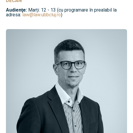
DECAN
Audienţe:
Marți: 12 - 13 (cu programare în prealabil la
adresa:
law@law.ubbcluj.ro
)