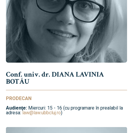
Conf. univ. dr. DIANA LAVINIA
BOTĂU
PRODECAN
Audienţe:
Miercuri: 15 - 16 (cu programare în prealabil la
adresa:
law@law.ubbcluj.ro
)