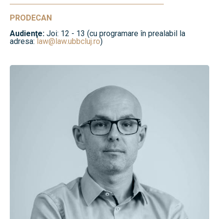
PRODECAN
Audienţe:
Joi: 12 - 13 (cu programare în prealabil la
adresa:
law@law.ubbcluj.ro
)