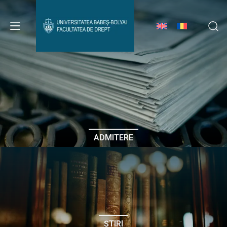
Avizier Studenți
Studii
Admitere
ADMITERE
Erasmus & Internațional
Despre Facultate
ȘTIRI