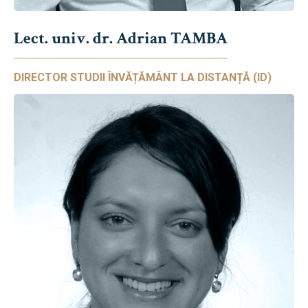
Lect. univ. dr. Adrian TAMBA
DIRECTOR STUDII ÎNVĂȚĂMÂNT LA DISTANȚĂ (ID)