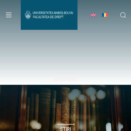
Avizier Studenți
Studii
Admitere
ADMITERE
Erasmus & Internațional
Despre Facultate
ȘTIRI