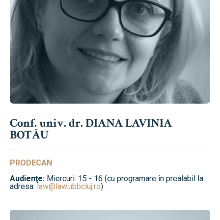
Conf. univ. dr. DIANA LAVINIA
BOTĂU
PRODECAN
Audienţe:
Miercuri: 15 - 16 (cu programare în prealabil la
adresa:
law@law.ubbcluj.ro
)