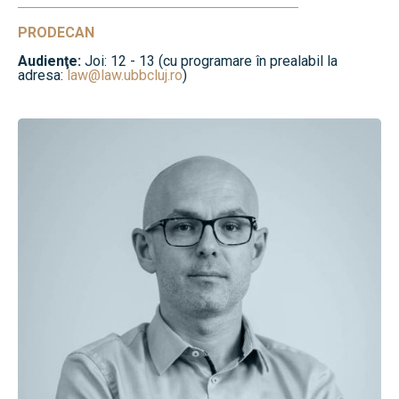
PRODECAN
Audienţe:
Joi: 12 - 13 (cu programare în prealabil la
adresa:
law@law.ubbcluj.ro
)