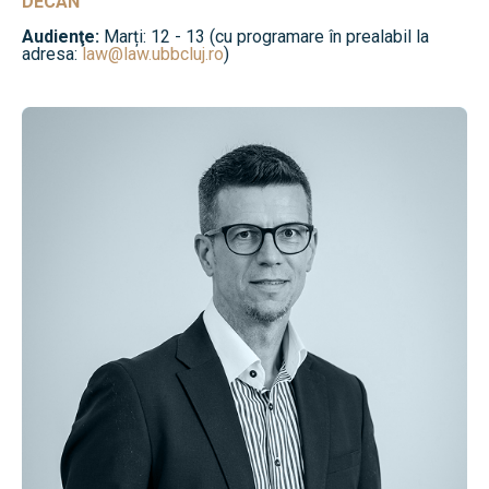
DECAN
Audienţe:
Marți: 12 - 13 (cu programare în prealabil la
adresa:
law@law.ubbcluj.ro
)