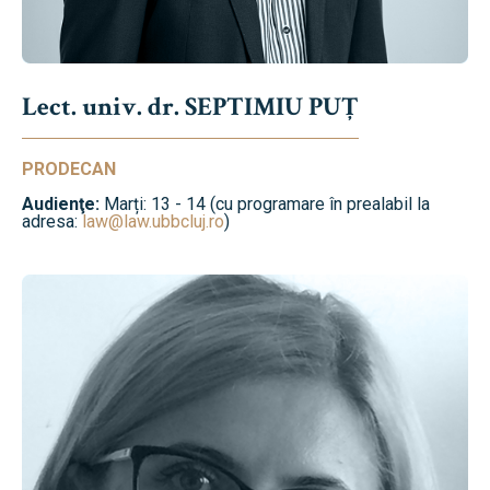
Lect. univ. dr. SEPTIMIU PUȚ
PRODECAN
Audienţe:
Marți: 13 - 14 (cu programare în prealabil la
adresa:
law@law.ubbcluj.ro
)