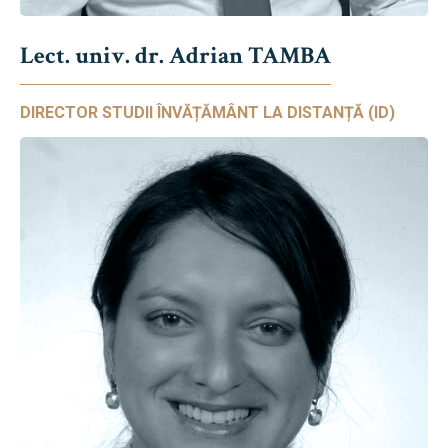
Lect. univ. dr. Adrian TAMBA
DIRECTOR STUDII ÎNVĂȚĂMÂNT LA DISTANȚĂ (ID)