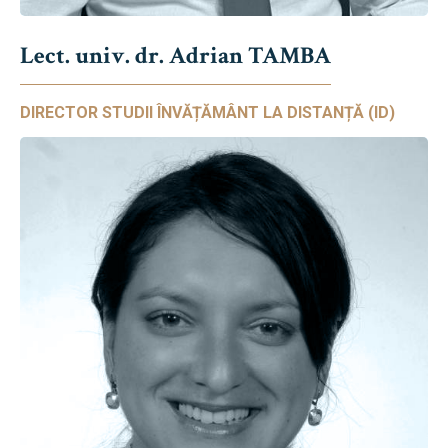
Lect. univ. dr. Adrian TAMBA
DIRECTOR STUDII ÎNVĂȚĂMÂNT LA DISTANȚĂ (ID)