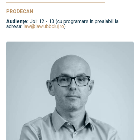
PRODECAN
Audienţe:
Joi: 12 - 13 (cu programare în prealabil la
adresa:
law@law.ubbcluj.ro
)