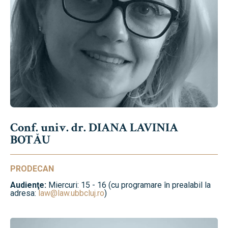
Conf. univ. dr. DIANA LAVINIA
BOTĂU
PRODECAN
Audienţe:
Miercuri: 15 - 16 (cu programare în prealabil la
adresa:
law@law.ubbcluj.ro
)