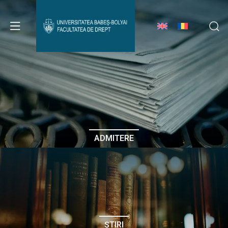
Avizier Studenți
Studii
Admitere
ADMITERE
Erasmus & Internațional
Despre Facultate
ȘTIRI