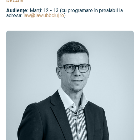
DECAN
Audienţe:
Marți: 12 - 13 (cu programare în prealabil la
adresa:
law@law.ubbcluj.ro
)