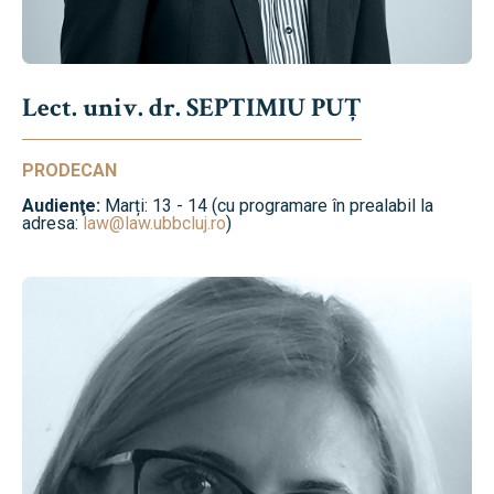
Lect. univ. dr. SEPTIMIU PUȚ
PRODECAN
Audienţe:
Marți: 13 - 14 (cu programare în prealabil la
adresa:
law@law.ubbcluj.ro
)