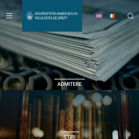
Avizier Studenți
Studii
Admitere
ADMITERE
Erasmus & Internațional
Despre Facultate
ȘTIRI