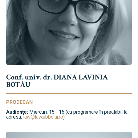
Conf. univ. dr. DIANA LAVINIA
BOTĂU
PRODECAN
Audienţe:
Miercuri: 15 - 16 (cu programare în prealabil la
adresa:
law@law.ubbcluj.ro
)