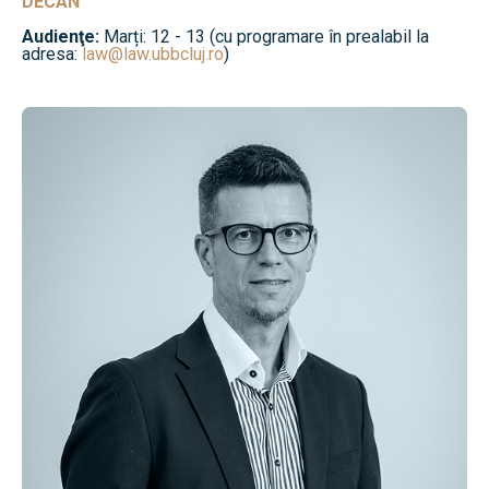
DECAN
Audienţe:
Marți: 12 - 13 (cu programare în prealabil la
adresa:
law@law.ubbcluj.ro
)