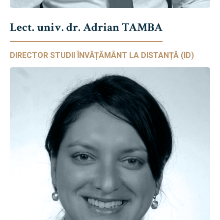
Lect. univ. dr. Adrian TAMBA
DIRECTOR STUDII ÎNVĂȚĂMÂNT LA DISTANȚĂ (ID)