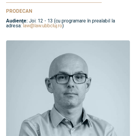
PRODECAN
Audienţe:
Joi: 12 - 13 (cu programare în prealabil la
adresa:
law@law.ubbcluj.ro
)