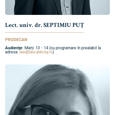
Lect. univ. dr. SEPTIMIU PUȚ
PRODECAN
Audienţe:
Marți: 13 - 14 (cu programare în prealabil la
adresa:
law@law.ubbcluj.ro
)