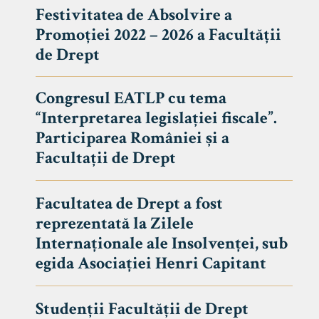
Festivitatea de Absolvire a
Promoției 2022 – 2026 a Facultății
de Drept
Congresul EATLP cu tema
“Interpretarea legislației fiscale”.
Participarea României și a
Facultații de Drept
Facultatea de Drept a fost
reprezentată la Zilele
Avizier S
Internaționale ale Insolvenței, sub
egida Asociației Henri Capitant
Studii
UNIVERSITATEA BABEȘ - BOLYAI
Admitere
FACULTATEA
Studenții Facultății de Drept
Erasmus &