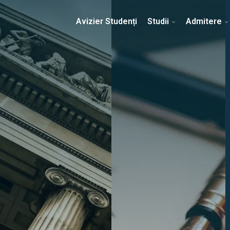
Erasmus & Internațional
Despre Facultate
Ști
Avizier Studenți
Studii
Admitere