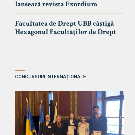
lansează revista Exordium
DE DREPT
Despre Fa
Facultatea de Drept UBB câștigă
Știri
Hexagonul Facultăților de Drept
Echipa Fac
Bibliotec
Contact
CONCURSURI INTERNAȚIONALE