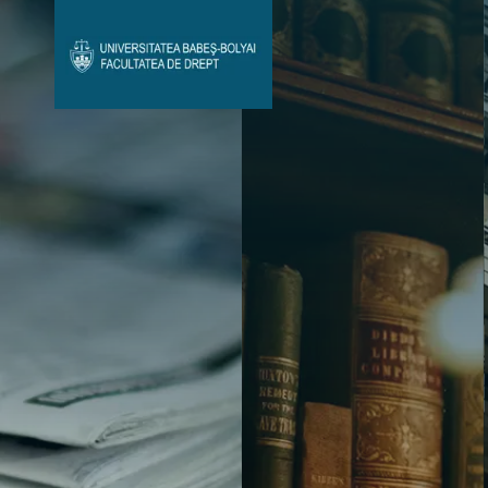
Avizier Studenți
Studii
Admitere
Bibliotecă & Reviste
Contact