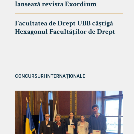
lansează revista Exordium
DE DREPT
Despre Fa
Facultatea de Drept UBB câștigă
Știri
Hexagonul Facultăților de Drept
Echipa Fac
Bibliotec
Contact
CONCURSURI INTERNAȚIONALE