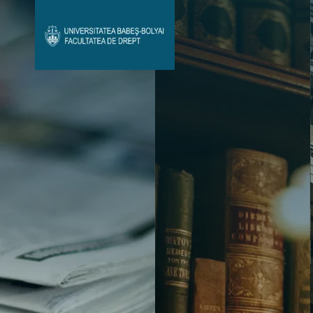
Avizier Studenți
Studii
Admitere
Bibliotecă & Reviste
Contact