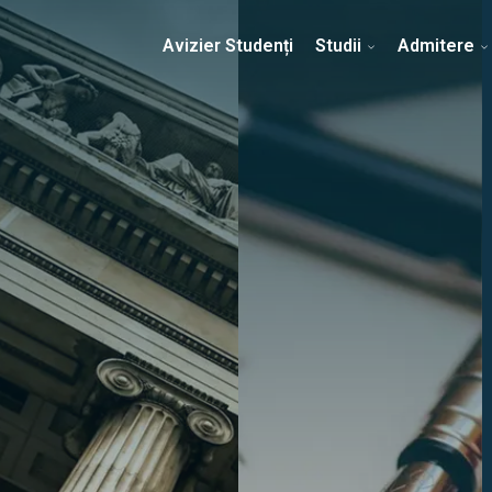
Erasmus & Internațional
Despre Facultate
Ști
Avizier Studenți
Studii
Admitere