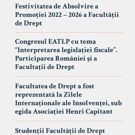
Festivitatea de Absolvire a
Promoției 2022 – 2026 a Facultății
de Drept
Congresul EATLP cu tema
“Interpretarea legislației fiscale”.
Participarea României și a
Facultații de Drept
Facultatea de Drept a fost
reprezentată la Zilele
Avizier S
Internaționale ale Insolvenței, sub
egida Asociației Henri Capitant
Studii
UNIVERSITATEA BABEȘ - BOLYAI
Admitere
FACULTATEA
Studenții Facultății de Drept
Erasmus &