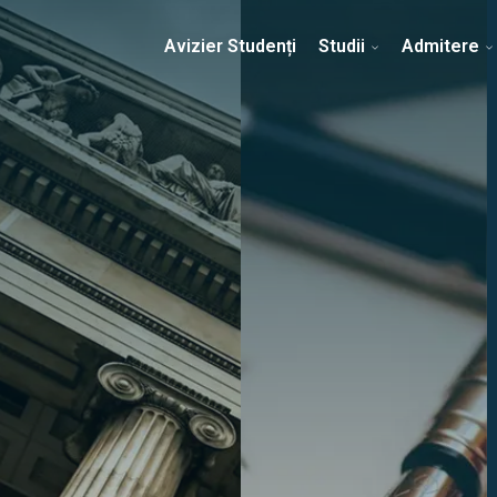
Erasmus & Internațional
Despre Facultate
Ști
Avizier Studenți
Studii
Admitere