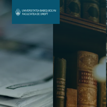
Avizier Studenți
Studii
Admitere
Bibliotecă & Reviste
Contact