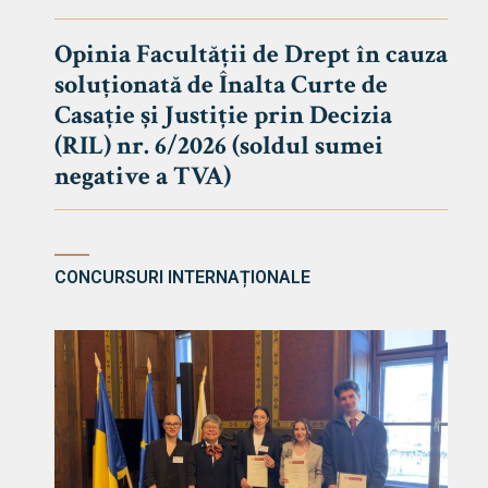
DE DREPT
Despre Fa
Opinia Facultății de Drept în cauza
soluționată de Înalta Curte de
Știri
Casație și Justiție prin Decizia
Echipa Fac
(RIL) nr. 6/2026 (soldul sumei
Bibliotec
negative a TVA)
Contact
CONCURSURI INTERNAȚIONALE