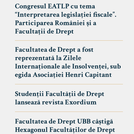
Congresul EATLP cu tema
“Interpretarea legislației fiscale”.
Participarea României și a
Facultații de Drept
Facultatea de Drept a fost
reprezentată la Zilele
Internaționale ale Insolvenței, sub
egida Asociației Henri Capitant
Studenții Facultății de Drept
Avizier S
lansează revista Exordium
Studii
UNIVERSITATEA BABEȘ - BOLYAI
Facultatea de Drept UBB câștigă
Admitere
FACULTATEA
Hexagonul Facultăților de Drept
Erasmus &