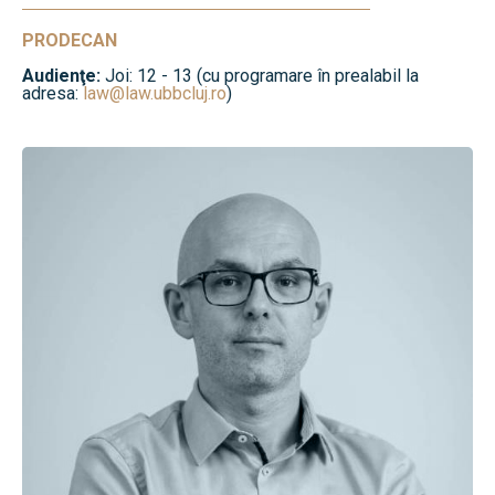
PRODECAN
Audienţe:
Joi: 12 - 13 (cu programare în prealabil la
adresa:
law@law.ubbcluj.ro
)