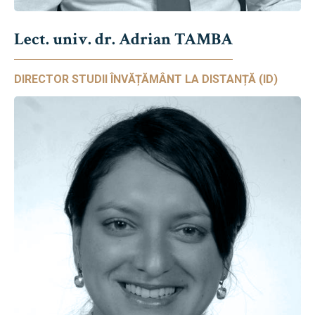
Lect. univ. dr. Adrian TAMBA
DIRECTOR STUDII ÎNVĂȚĂMÂNT LA DISTANȚĂ (ID)