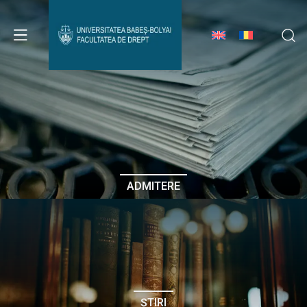
Avizier Studenți
Studii
Admitere
ADMITERE
Erasmus & Internațional
Despre Facultate
ȘTIRI