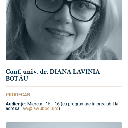
Conf. univ. dr. DIANA LAVINIA
BOTĂU
PRODECAN
Audienţe:
Miercuri: 15 - 16 (cu programare în prealabil la
adresa:
law@law.ubbcluj.ro
)