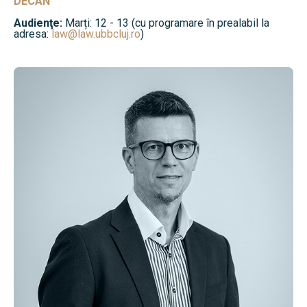
DECAN
Audienţe:
Marți: 12 - 13 (cu programare în prealabil la
adresa:
law@law.ubbcluj.ro
)