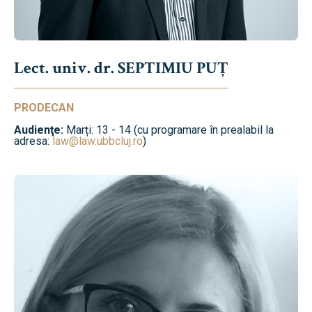
Lect. univ. dr. SEPTIMIU PUȚ
PRODECAN
Audienţe:
Marți: 13 - 14 (cu programare în prealabil la
adresa:
law@law.ubbcluj.ro
)