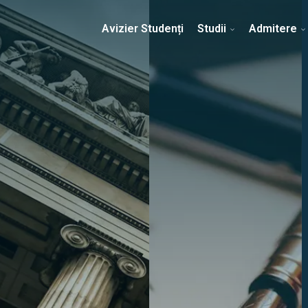
Erasmus & Internațional
Despre Facultate
Ști
Avizier Studenți
Studii
Admitere