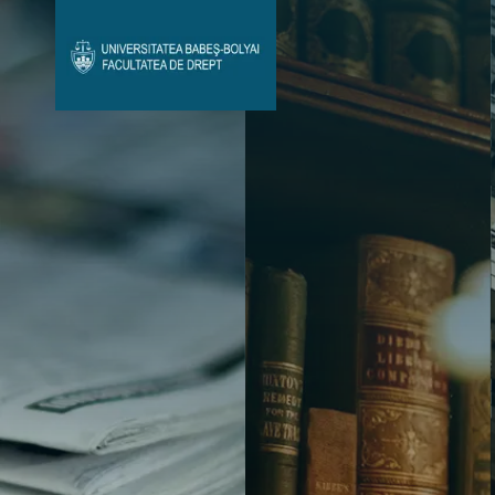
Avizier Studenți
Studii
Admitere
Bibliotecă & Reviste
Contact