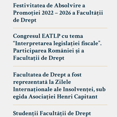
Festivitatea de Absolvire a
Promoției 2022 – 2026 a Facultății
de Drept
Congresul EATLP cu tema
“Interpretarea legislației fiscale”.
Participarea României și a
Facultații de Drept
Facultatea de Drept a fost
reprezentată la Zilele
Avizier S
Internaționale ale Insolvenței, sub
egida Asociației Henri Capitant
Studii
UNIVERSITATEA BABEȘ - BOLYAI
Admitere
FACULTATEA
Studenții Facultății de Drept
Erasmus &