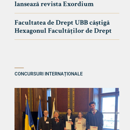
lansează revista Exordium
DE DREPT
Despre Fa
Facultatea de Drept UBB câștigă
Știri
Hexagonul Facultăților de Drept
Echipa Fac
Bibliotec
Contact
CONCURSURI INTERNAȚIONALE