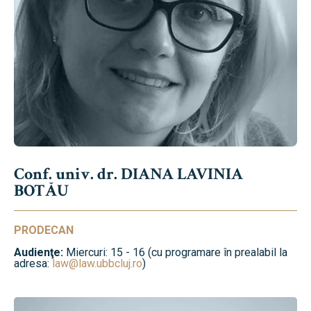
Conf. univ. dr. DIANA LAVINIA
BOTĂU
PRODECAN
Audienţe:
Miercuri: 15 - 16 (cu programare în prealabil la
adresa:
law@law.ubbcluj.ro
)