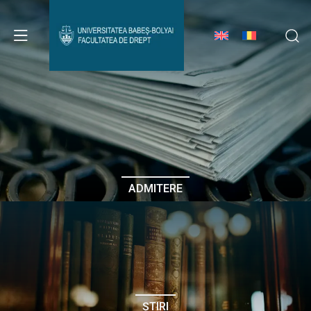
Avizier Studenți
Studii
Admitere
ADMITERE
Erasmus & Internațional
Despre Facultate
ȘTIRI