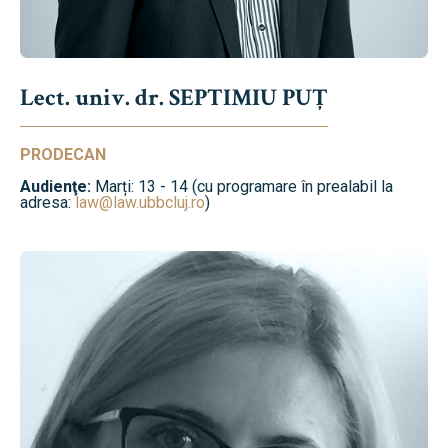
Lect. univ. dr. SEPTIMIU PUȚ
PRODECAN
Audienţe:
Marți: 13 - 14 (cu programare în prealabil la
adresa:
law@law.ubbcluj.ro
)