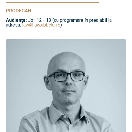
PRODECAN
Audienţe:
Joi: 12 - 13 (cu programare în prealabil la
adresa:
law@law.ubbcluj.ro
)