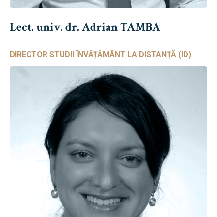
Lect. univ. dr. Adrian TAMBA
DIRECTOR STUDII ÎNVĂȚĂMÂNT LA DISTANȚĂ (ID)