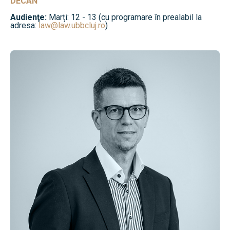
DECAN
Audienţe:
Marți: 12 - 13 (cu programare în prealabil la
adresa:
law@law.ubbcluj.ro
)