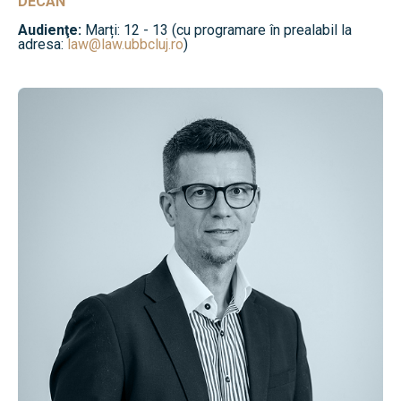
DECAN
Audienţe:
Marți: 12 - 13 (cu programare în prealabil la
adresa:
law@law.ubbcluj.ro
)