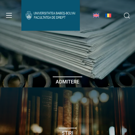
Avizier Studenți
Studii
Admitere
ADMITERE
Erasmus & Internațional
Despre Facultate
ȘTIRI