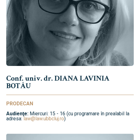
Conf. univ. dr. DIANA LAVINIA
BOTĂU
PRODECAN
Audienţe:
Miercuri: 15 - 16 (cu programare în prealabil la
adresa:
law@law.ubbcluj.ro
)