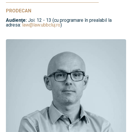
PRODECAN
Audienţe:
Joi: 12 - 13 (cu programare în prealabil la
adresa:
law@law.ubbcluj.ro
)