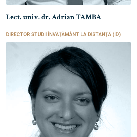
Lect. univ. dr. Adrian TAMBA
DIRECTOR STUDII ÎNVĂȚĂMÂNT LA DISTANȚĂ (ID)