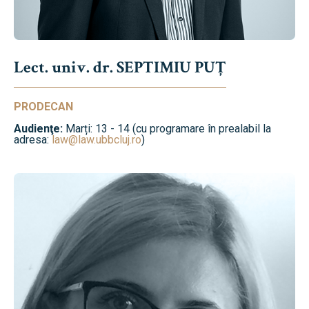
Lect. univ. dr. SEPTIMIU PUȚ
PRODECAN
Audienţe:
Marți: 13 - 14 (cu programare în prealabil la
adresa:
law@law.ubbcluj.ro
)