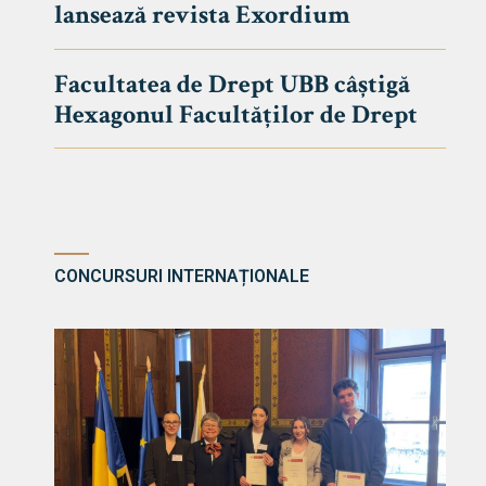
lansează revista Exordium
DE DREPT
Despre Fa
Facultatea de Drept UBB câștigă
Știri
Hexagonul Facultăților de Drept
Echipa Fac
Bibliotec
Contact
CONCURSURI INTERNAȚIONALE