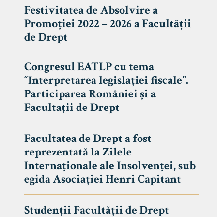
Festivitatea de Absolvire a
Promoției 2022 – 2026 a Facultății
de Drept
Congresul EATLP cu tema
“Interpretarea legislației fiscale”.
Participarea României și a
Facultații de Drept
Facultatea de Drept a fost
reprezentată la Zilele
Avizier S
Internaționale ale Insolvenței, sub
egida Asociației Henri Capitant
Studii
UNIVERSITATEA BABEȘ - BOLYAI
Admitere
FACULTATEA
Studenții Facultății de Drept
Erasmus &