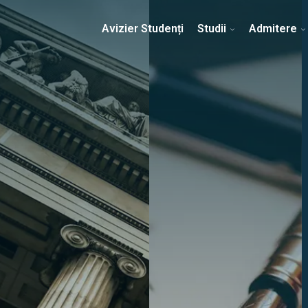
Erasmus & Internațional
Despre Facultate
Ști
Avizier Studenți
Studii
Admitere