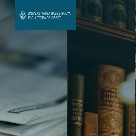
Avizier Studenți
Studii
Admitere
Bibliotecă & Reviste
Contact