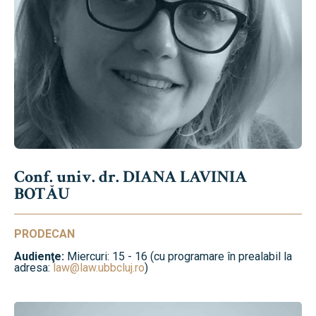
Conf. univ. dr. DIANA LAVINIA
BOTĂU
PRODECAN
Audienţe:
Miercuri: 15 - 16 (cu programare în prealabil la
adresa:
law@law.ubbcluj.ro
)