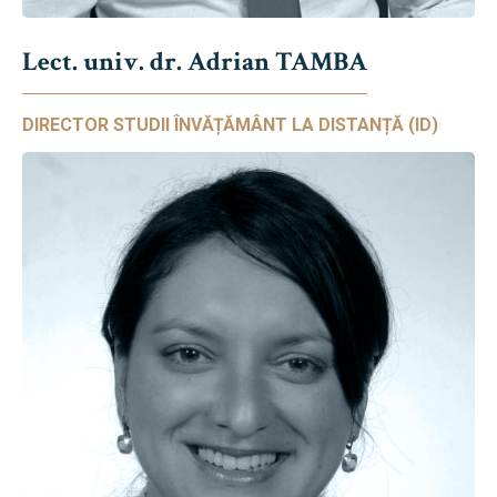
Lect. univ. dr. Adrian TAMBA
DIRECTOR STUDII ÎNVĂȚĂMÂNT LA DISTANȚĂ (ID)