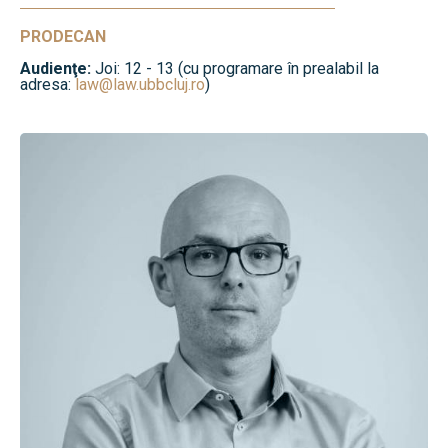
PRODECAN
Audienţe:
Joi: 12 - 13 (cu programare în prealabil la
adresa:
law@law.ubbcluj.ro
)