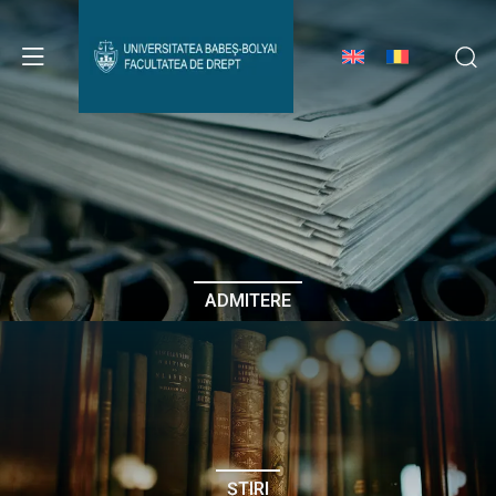
Avizier Studenți
Studii
Admitere
ADMITERE
Erasmus & Internațional
Despre Facultate
ȘTIRI