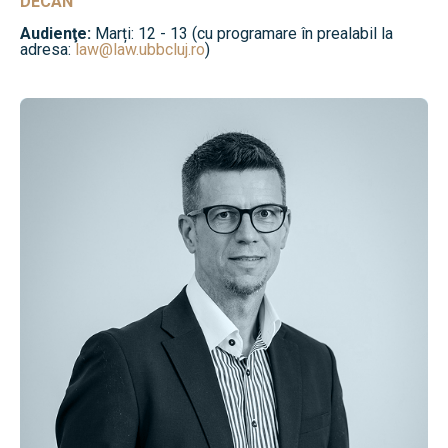
DECAN
Audienţe:
Marți: 12 - 13 (cu programare în prealabil la
adresa:
law@law.ubbcluj.ro
)