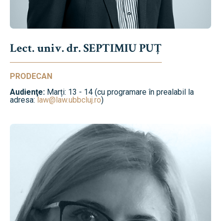
Lect. univ. dr. SEPTIMIU PUȚ
PRODECAN
Audienţe:
Marți: 13 - 14 (cu programare în prealabil la
adresa:
law@law.ubbcluj.ro
)