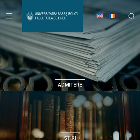
Avizier Studenți
Studii
Admitere
ADMITERE
Erasmus & Internațional
Despre Facultate
ȘTIRI