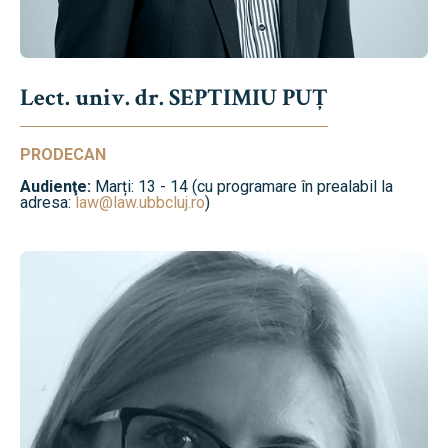
Lect. univ. dr. SEPTIMIU PUȚ
PRODECAN
Audienţe:
Marți: 13 - 14 (cu programare în prealabil la
adresa:
law@law.ubbcluj.ro
)