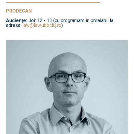
PRODECAN
Audienţe:
Joi: 12 - 13 (cu programare în prealabil la
adresa:
law@law.ubbcluj.ro
)