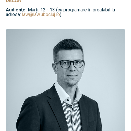
DECAN
Audienţe:
Marți: 12 - 13 (cu programare în prealabil la
adresa:
law@law.ubbcluj.ro
)