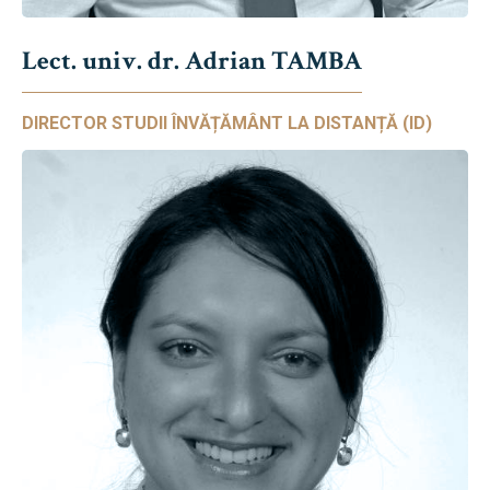
Lect. univ. dr. Adrian TAMBA
DIRECTOR STUDII ÎNVĂȚĂMÂNT LA DISTANȚĂ (ID)