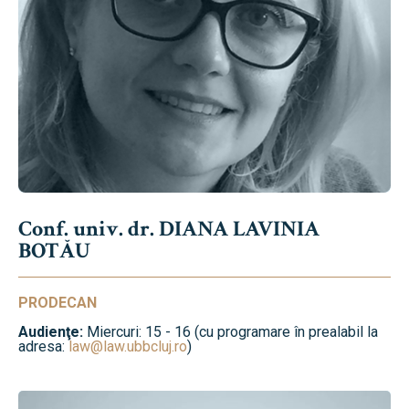
Conf. univ. dr. DIANA LAVINIA
BOTĂU
PRODECAN
Audienţe:
Miercuri: 15 - 16 (cu programare în prealabil la
adresa:
law@law.ubbcluj.ro
)