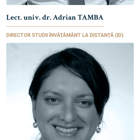
Lect. univ. dr. Adrian TAMBA
DIRECTOR STUDII ÎNVĂȚĂMÂNT LA DISTANȚĂ (ID)