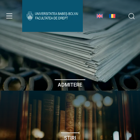
Avizier Studenți
Studii
Admitere
ADMITERE
Erasmus & Internațional
Despre Facultate
ȘTIRI