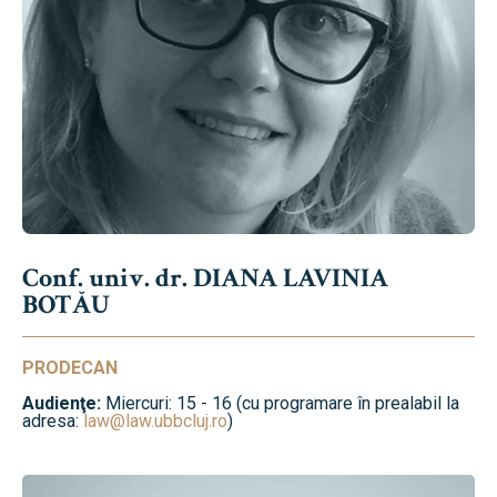
Conf. univ. dr. DIANA LAVINIA
BOTĂU
PRODECAN
Audienţe:
Miercuri: 15 - 16 (cu programare în prealabil la
adresa:
law@law.ubbcluj.ro
)