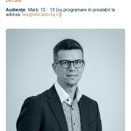
DECAN
Audienţe:
Marți: 12 - 13 (cu programare în prealabil la
adresa:
law@law.ubbcluj.ro
)