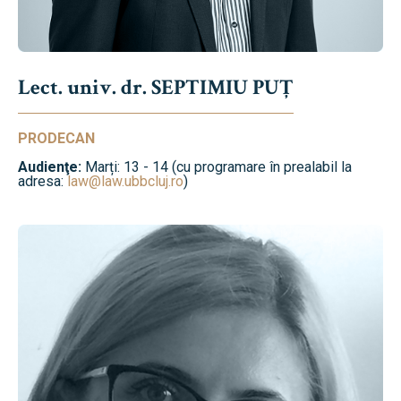
Lect. univ. dr. SEPTIMIU PUȚ
PRODECAN
Audienţe:
Marți: 13 - 14 (cu programare în prealabil la
adresa:
law@law.ubbcluj.ro
)