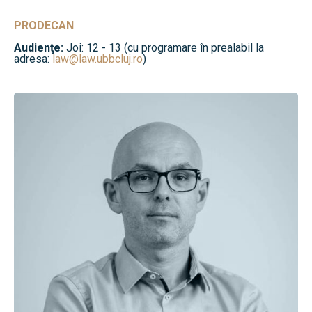
PRODECAN
Audienţe:
Joi: 12 - 13 (cu programare în prealabil la
adresa:
law@law.ubbcluj.ro
)