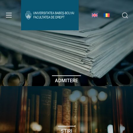
Avizier Studenți
Studii
Admitere
ADMITERE
Erasmus & Internațional
Despre Facultate
ȘTIRI