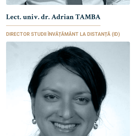
Lect. univ. dr. Adrian TAMBA
DIRECTOR STUDII ÎNVĂȚĂMÂNT LA DISTANȚĂ (ID)