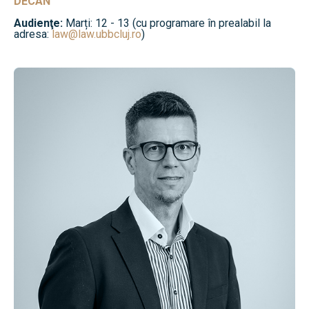
DECAN
Audienţe:
Marți: 12 - 13 (cu programare în prealabil la
adresa:
law@law.ubbcluj.ro
)