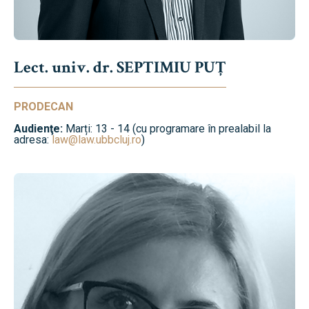
Lect. univ. dr. SEPTIMIU PUȚ
PRODECAN
Audienţe:
Marți: 13 - 14 (cu programare în prealabil la
adresa:
law@law.ubbcluj.ro
)