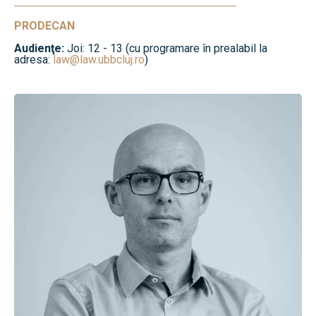
PRODECAN
Audienţe:
Joi: 12 - 13 (cu programare în prealabil la
adresa:
law@law.ubbcluj.ro
)