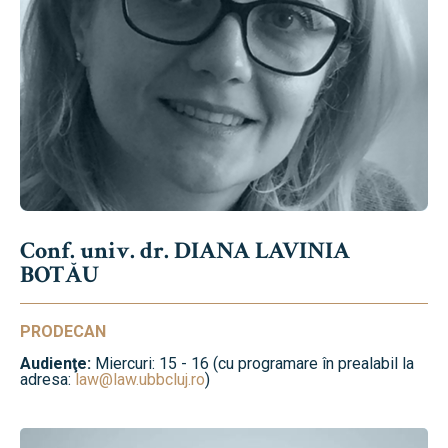
Conf. univ. dr. DIANA LAVINIA
BOTĂU
PRODECAN
Audienţe:
Miercuri: 15 - 16 (cu programare în prealabil la
adresa:
law@law.ubbcluj.ro
)