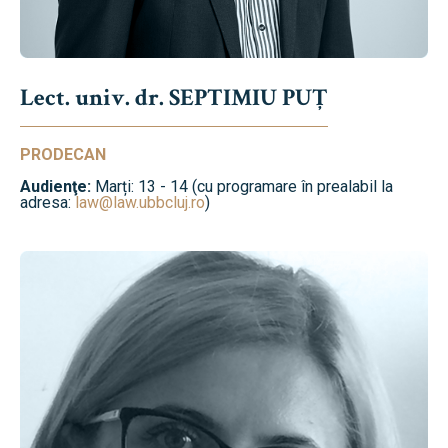
Lect. univ. dr. SEPTIMIU PUȚ
PRODECAN
Audienţe:
Marți: 13 - 14 (cu programare în prealabil la
adresa:
law@law.ubbcluj.ro
)