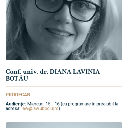
Conf. univ. dr. DIANA LAVINIA
BOTĂU
PRODECAN
Audienţe:
Miercuri: 15 - 16 (cu programare în prealabil la
adresa:
law@law.ubbcluj.ro
)