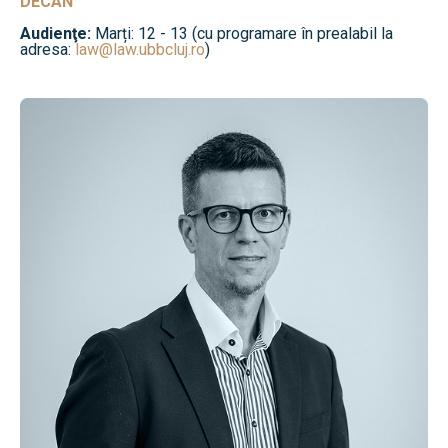
DECAN
Audienţe:
Marți: 12 - 13 (cu programare în prealabil la
adresa:
law@law.ubbcluj.ro
)