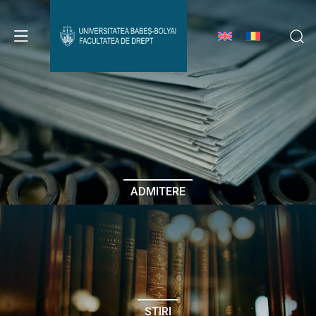
Avizier Studenți
Studii
Admitere
ADMITERE
Erasmus & Internațional
Despre Facultate
ȘTIRI