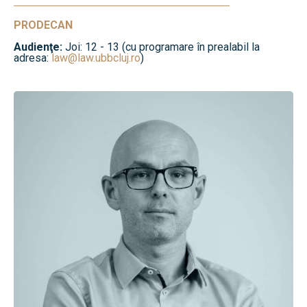
PRODECAN
Audienţe:
Joi: 12 - 13 (cu programare în prealabil la
adresa:
law@law.ubbcluj.ro
)