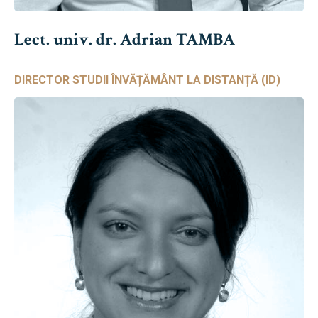
Lect. univ. dr. Adrian TAMBA
DIRECTOR STUDII ÎNVĂȚĂMÂNT LA DISTANȚĂ (ID)