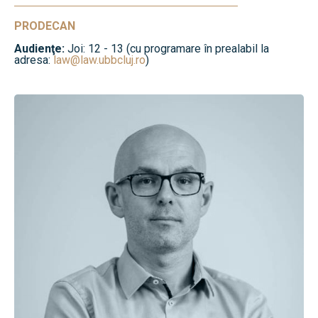
PRODECAN
Audienţe:
Joi: 12 - 13 (cu programare în prealabil la
adresa:
law@law.ubbcluj.ro
)