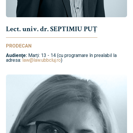
Lect. univ. dr. SEPTIMIU PUȚ
PRODECAN
Audienţe:
Marți: 13 - 14 (cu programare în prealabil la
adresa:
law@law.ubbcluj.ro
)