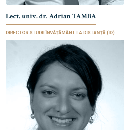
Lect. univ. dr. Adrian TAMBA
DIRECTOR STUDII ÎNVĂȚĂMÂNT LA DISTANȚĂ (ID)