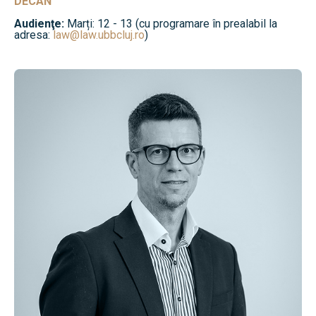
DECAN
Audienţe:
Marți: 12 - 13 (cu programare în prealabil la
adresa:
law@law.ubbcluj.ro
)