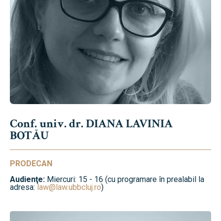
Conf. univ. dr. DIANA LAVINIA
BOTĂU
PRODECAN
Audienţe:
Miercuri: 15 - 16 (cu programare în prealabil la
adresa:
law@law.ubbcluj.ro
)