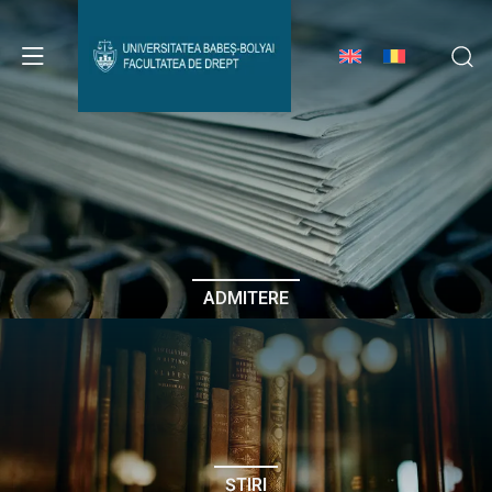
Avizier Studenți
Studii
Admitere
ADMITERE
Erasmus & Internațional
Despre Facultate
ȘTIRI