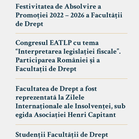
Festivitatea de Absolvire a
Promoției 2022 – 2026 a Facultății
de Drept
Congresul EATLP cu tema
“Interpretarea legislației fiscale”.
Participarea României și a
Facultații de Drept
Facultatea de Drept a fost
reprezentată la Zilele
Avizier S
Internaționale ale Insolvenței, sub
egida Asociației Henri Capitant
Studii
UNIVERSITATEA BABEȘ - BOLYAI
Admitere
FACULTATEA
Studenții Facultății de Drept
Erasmus &