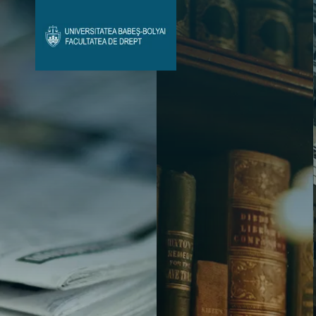
Avizier Studenți
Studii
Admitere
Bibliotecă & Reviste
Contact