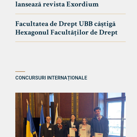
lansează revista Exordium
DE DREPT
Despre Fa
Facultatea de Drept UBB câștigă
Știri
Hexagonul Facultăților de Drept
Echipa Fac
Bibliotec
Contact
CONCURSURI INTERNAȚIONALE