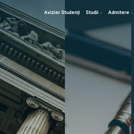
Erasmus & Internațional
Despre Facultate
Ști
Avizier Studenți
Studii
Admitere