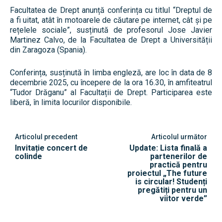
Facultatea de Drept anunță conferința cu titlul “Dreptul de
a fi uitat, atât în motoarele de căutare pe internet, cât și pe
rețelele sociale”, susținută de profesorul Jose Javier
Martinez Calvo, de la Facultatea de Drept a Universității
din Zaragoza (Spania).
Conferința, susținută în limba engleză, are loc în data de 8
decembrie 2025, cu începere de la ora 16.30, în amfiteatrul
“Tudor Drăganu” al Facultații de Drept. Participarea este
liberă, în limita locurilor disponibile.
Articolul precedent
Articolul următor
Invitație concert de
Update: Lista finală a
colinde
partenerilor de
practică pentru
proiectul „The future
is circular! Studenți
pregătiți pentru un
viitor verde”