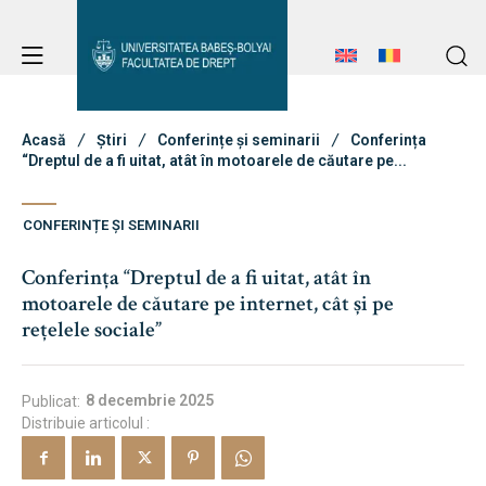
Avizier Studenți
Studii
Acasă
Știri
Conferințe și seminarii
Conferința
“Dreptul de a fi uitat, atât în motoarele de căutare pe...
Avizier Studenți
Admitere
CONFERINȚE ȘI SEMINARII
Studii
Conferința “Dreptul de a fi uitat, atât în
Admitere
motoarele de căutare pe internet, cât și pe
Erasmus & Internațional
rețelele sociale”
Erasmus & Internațional
Despre Facultate
8 decembrie 2025
Publicat:
Știri
Distribuie articolul :
Echipa Facultății
Despre Facultate