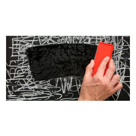
Bibliotecă & Reviste
Contact
Știri
Echipa Facultății
Bibliotecă & Reviste
Contact