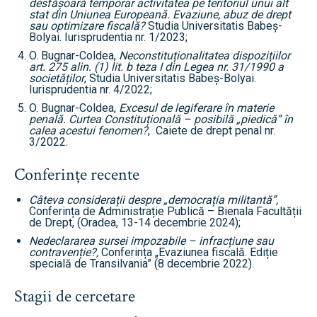
desfășoară temporar activitatea pe teritoriul unui alt
stat din Uniunea Europeană. Evaziune, abuz de drept
sau optimizare fiscală?
Studia Universitatis Babeș-
Bolyai. Iurisprudentia nr. 1/2023;
O. Bugnar-Coldea,
Neconstituționalitatea dispozițiilor
art. 275 alin. (1) lit. b teza I din Legea nr. 31/1990 a
societăților
, Studia Universitatis Babeș-Bolyai.
Iurisprudentia nr. 4/2022;
O. Bugnar-Coldea,
Excesul de legiferare în materie
penală. Curtea Constituțională – posibilă „piedică” în
calea acestui fenomen?
,
Caiete de drept penal nr.
3/2022.
Conferințe recente
Câteva considerații despre „democrația militantă”,
Conferința de Administrație Publică – Bienala Facultății
de Drept, (Oradea, 13-14 decembrie 2024);
Nedeclararea sursei impozabile – infracțiune sau
contravenție?,
Conferința „Evaziunea fiscală. Ediție
specială de Transilvania” (8 decembrie 2022).
Stagii de cercetare