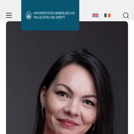
Avizier Studenți
Studii
Admitere
Avizier Studenți
Studii
Erasmus & Internațional
Admitere
Erasmus & Internațional
Despre Facultate
Știri
Despre Facultate
Echipa Facultății