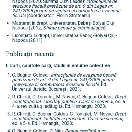
Napoca (2020, Summa Cum Laude):
Infracțiunile de
evaziune fiscală
prevăzute de art. 9 din Legea nr.
241/2005 pentru prevenirea și combaterea evaziunii
fiscale
(coordonator: Florin Streteanu)
Masterat în drept, Universitatea Babeș-Bolyai Cluj-
Napoca (2012,
Științe penale și criminalistică
)
Licențiată în drept, Universitatea Babeș-Bolyai Cluj-
Napoca (2011)
Publicații recente
I. Cărți, capitole cărți, studii în volume colective
O. Bugnar-Coldea,
Infracțiunile de evaziune fiscală
prevăzute de art. 9 din Legea nr. 241/2005 pentru
prevenirea și combaterea evaziunii fiscale
, Ed.
Universul Juridic, București, 2021;
R. Chiriță, C. Tomuleț, M. Novac, O. Bugnar-Coldea,
Drept
constituțional. Libertăți publice. Caiet de seminar,
ed. a
4-a, revizuită și adăugită
,
Ed. Hamangiu, 2023;
R. Chiriță, O. Bugnar-Coldea, C. Tomuleț, M. Novac,
Drept
constituțional. Instituții și proceduri. Caiet de seminar
,
ed. a 5-a, Ed. Hamangiu, 2023;
O. Bugnar-Coldea, D. Nițu,
Reaua-credință a co-