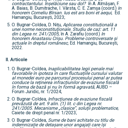
contractantului. Înșelăciune sau dol?
în A. Almășan, F.
A. Baias, B. Dumitrache, I. Vârsta, C. E. Zamșa (coord.)
In
honorem Corneliu Bîrsan.
Ius est ars boni et aequi
, Ed.
Hamangiu, București, 2023;
O. Bugnar-Coldea, D. Nițu,
Aplicarea constituțională a
unei norme neconstituționale. Studiu de caz: art. 11
din Legea nr. 241/2005,
în A. Zarafiu (coord.)
In
honorem Anastasiu Crișu. Probleme controversate și
actuale în dreptul românesc
, Ed. Hamangiu, București,
2022.
II. Articole
O. Bugnar-Coldea,
Inaplicabilitatea legii penale mai
favorabile în ipoteza în care fluctuațiile cursului valutar
al monedei euro pe parcursul procesului penal ar putea
conduce la reținerea infracțiunilor de evaziune fiscală
în forma de bază și nu în formă agravată,
AUBD –
Forum Juridic, nr. 1/2024;
O. Bugnar-Coldea,
Infracțiunea de evaziune fiscală
prevăzută de art. 9 alin. (1) lit. c din Legea nr.
241/2005. Mecanisme „clasice”, soluții problematice
,
Caiete de drept penal nr. 1/2023;
O. Bugnar-Coldea,
Sume de bani achitate cu titlu de
indemnizație de detașare unor angajați care își