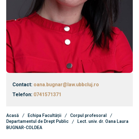
Bibliotecă & Reviste
Contact
Știri
Echipa Facultății
Bibliotecă & Reviste
Contact:
oana.bugnar@law.ubbcluj.ro
Telefon:
0741571371
Contact
Acasă
Echipa Facultății
Corpul profesoral
Departamentul de Drept Public
Lect. univ. dr. Oana Laura
BUGNAR-COLDEA