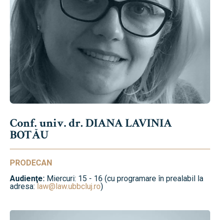
Conf. univ. dr. DIANA LAVINIA
BOTĂU
PRODECAN
Audienţe:
Miercuri: 15 - 16 (cu programare în prealabil la
adresa:
law@law.ubbcluj.ro
)