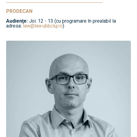
PRODECAN
Audienţe:
Joi: 12 - 13 (cu programare în prealabil la
adresa:
law@law.ubbcluj.ro
)