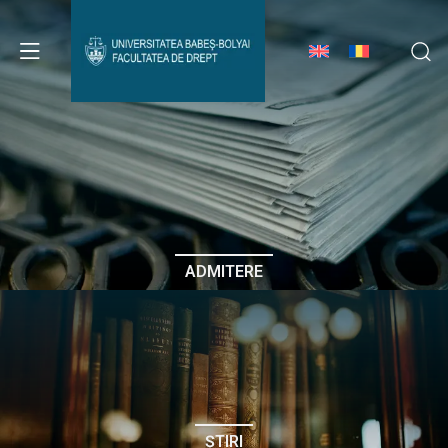
Avizier Studenți
Studii
Admitere
ADMITERE
Erasmus & Internațional
Despre Facultate
ȘTIRI