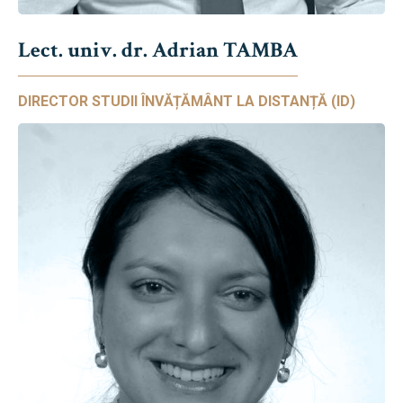
Lect. univ. dr. Adrian TAMBA
DIRECTOR STUDII ÎNVĂȚĂMÂNT LA DISTANȚĂ (ID)