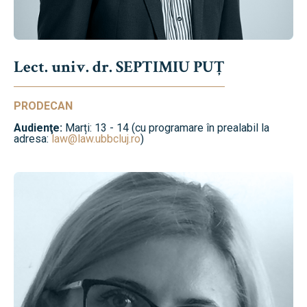
Lect. univ. dr. SEPTIMIU PUȚ
PRODECAN
Audienţe:
Marți: 13 - 14 (cu programare în prealabil la
adresa:
law@law.ubbcluj.ro
)