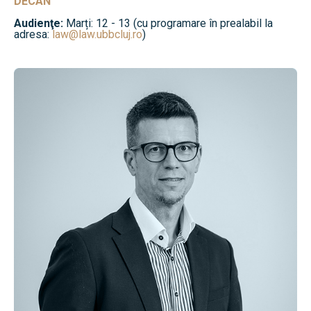
DECAN
Audienţe:
Marți: 12 - 13 (cu programare în prealabil la
adresa:
law@law.ubbcluj.ro
)