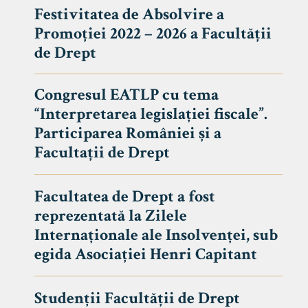
Festivitatea de Absolvire a
Promoției 2022 – 2026 a Facultății
de Drept
Congresul EATLP cu tema
“Interpretarea legislației fiscale”.
Participarea României și a
Facultații de Drept
Facultatea de Drept a fost
reprezentată la Zilele
Avizier S
Internaționale ale Insolvenței, sub
egida Asociației Henri Capitant
Studii
UNIVERSITATEA BABEȘ - BOLYAI
Admitere
FACULTATEA
Studenții Facultății de Drept
Erasmus &