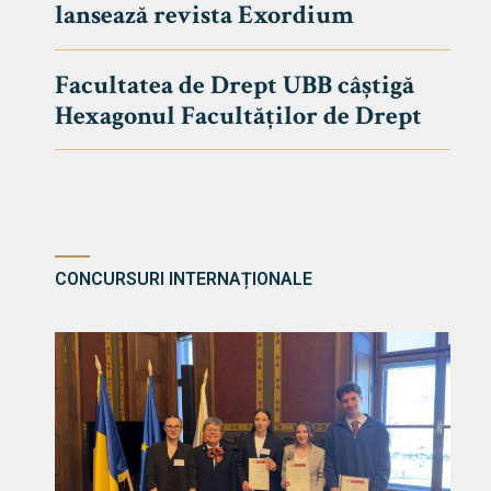
lansează revista Exordium
DE DREPT
Despre Fa
Facultatea de Drept UBB câștigă
Știri
Hexagonul Facultăților de Drept
Echipa Fac
Bibliotec
Contact
CONCURSURI INTERNAȚIONALE