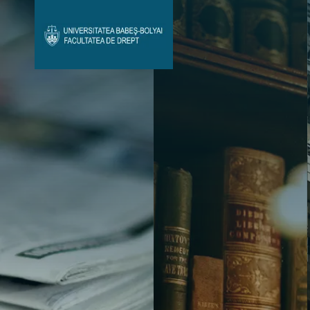
Avizier Studenți
Studii
Admitere
Bibliotecă & Reviste
Contact