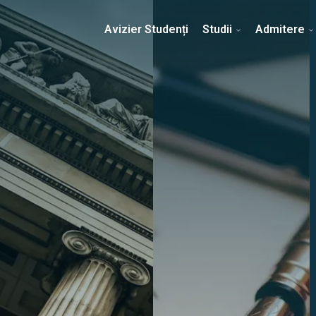
Erasmus & Internațional
Despre Facultate
Ști
Avizier Studenți
Studii
Admitere