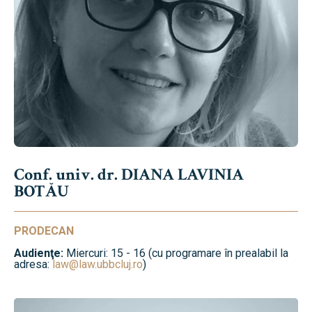
Conf. univ. dr. DIANA LAVINIA
BOTĂU
PRODECAN
Audienţe:
Miercuri: 15 - 16 (cu programare în prealabil la
adresa:
law@law.ubbcluj.ro
)