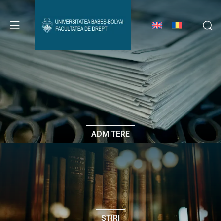
Avizier Studenți
Studii
Admitere
ADMITERE
Erasmus & Internațional
Despre Facultate
ȘTIRI