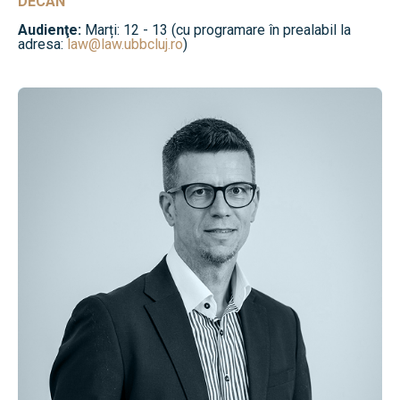
DECAN
Audienţe:
Marți: 12 - 13 (cu programare în prealabil la
adresa:
law@law.ubbcluj.ro
)