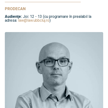
PRODECAN
Audienţe:
Joi: 12 - 13 (cu programare în prealabil la
adresa:
law@law.ubbcluj.ro
)