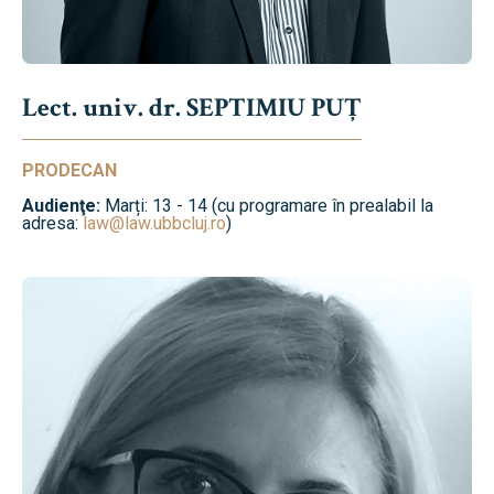
Lect. univ. dr. SEPTIMIU PUȚ
PRODECAN
Audienţe:
Marți: 13 - 14 (cu programare în prealabil la
adresa:
law@law.ubbcluj.ro
)