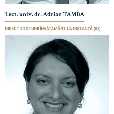
Lect. univ. dr. Adrian TAMBA
DIRECTOR STUDII ÎNVĂȚĂMÂNT LA DISTANȚĂ (ID)