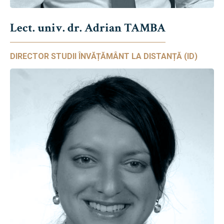
Lect. univ. dr. Adrian TAMBA
DIRECTOR STUDII ÎNVĂȚĂMÂNT LA DISTANȚĂ (ID)