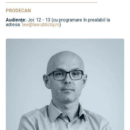
PRODECAN
Audienţe:
Joi: 12 - 13 (cu programare în prealabil la
adresa:
law@law.ubbcluj.ro
)