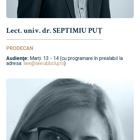
Lect. univ. dr. SEPTIMIU PUȚ
PRODECAN
Audienţe:
Marți: 13 - 14 (cu programare în prealabil la
adresa:
law@law.ubbcluj.ro
)