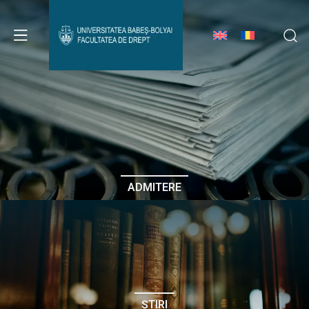
Avizier Studenți
Studii
Admitere
ADMITERE
Erasmus & Internațional
Despre Facultate
ȘTIRI