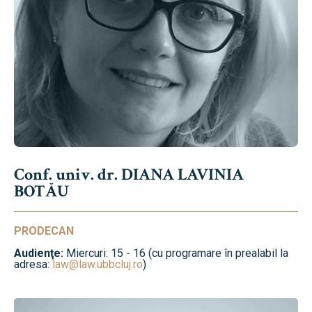
Conf. univ. dr. DIANA LAVINIA
BOTĂU
PRODECAN
Audienţe:
Miercuri: 15 - 16 (cu programare în prealabil la
adresa:
law@law.ubbcluj.ro
)