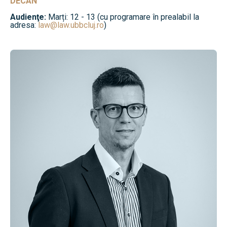
DECAN
Audienţe:
Marți: 12 - 13 (cu programare în prealabil la
adresa:
law@law.ubbcluj.ro
)