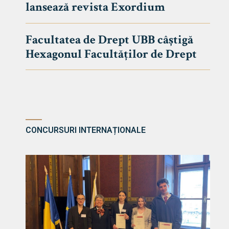
lansează revista Exordium
DE DREPT
Despre Fa
Facultatea de Drept UBB câștigă
Știri
Hexagonul Facultăților de Drept
Echipa Fac
Bibliotec
Contact
CONCURSURI INTERNAȚIONALE