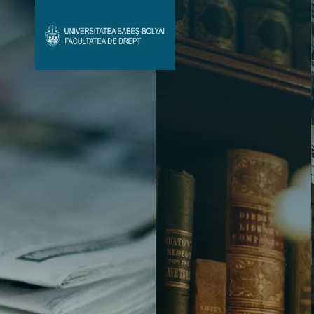
Avizier Studenți
Studii
Admitere
Bibliotecă & Reviste
Contact