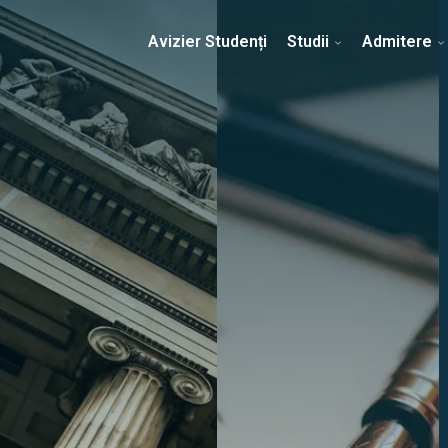
Erasmus & Internațional
Despre Facultate
Ști
Avizier Studenți
Studii
Admitere