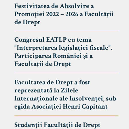
Festivitatea de Absolvire a
Promoției 2022 – 2026 a Facultății
de Drept
Congresul EATLP cu tema
“Interpretarea legislației fiscale”.
Participarea României și a
Facultații de Drept
Facultatea de Drept a fost
reprezentată la Zilele
Avizier S
Internaționale ale Insolvenței, sub
egida Asociației Henri Capitant
Studii
UNIVERSITATEA BABEȘ - BOLYAI
Admitere
FACULTATEA
Studenții Facultății de Drept
Erasmus &