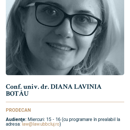
Conf. univ. dr. DIANA LAVINIA
BOTĂU
PRODECAN
Audienţe:
Miercuri: 15 - 16 (cu programare în prealabil la
adresa:
law@law.ubbcluj.ro
)