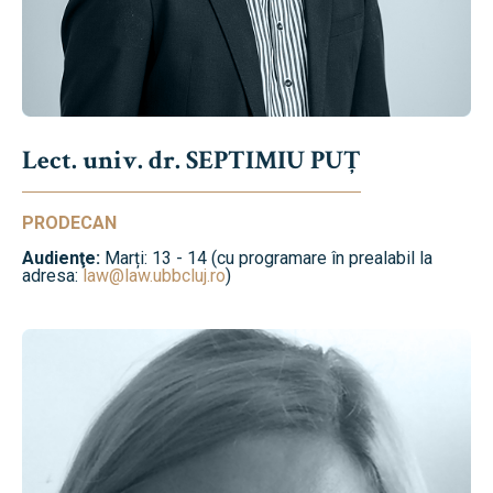
Lect. univ. dr. SEPTIMIU PUȚ
PRODECAN
Audienţe:
Marți: 13 - 14 (cu programare în prealabil la
adresa:
law@law.ubbcluj.ro
)