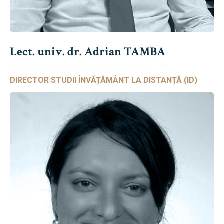
Lect. univ. dr. Adrian TAMBA
DIRECTOR STUDII ÎNVĂȚĂMÂNT LA DISTANȚĂ (ID)