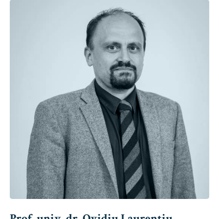
Prof. univ. dr. Ovidiu Laurențiu