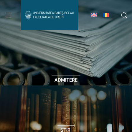
Avizier Studenți
Studii
Admitere
ADMITERE
Erasmus & Internațional
Despre Facultate
ȘTIRI