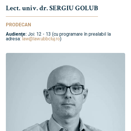
Lect. univ. dr. SERGIU GOLUB
PRODECAN
Audienţe:
Joi: 12 - 13 (cu programare în prealabil la
adresa:
law@law.ubbcluj.ro
)