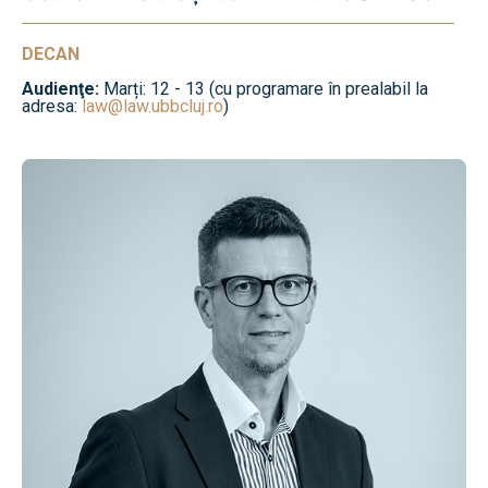
DECAN
Audienţe:
Marți: 12 - 13 (cu programare în prealabil la
adresa:
law@law.ubbcluj.ro
)