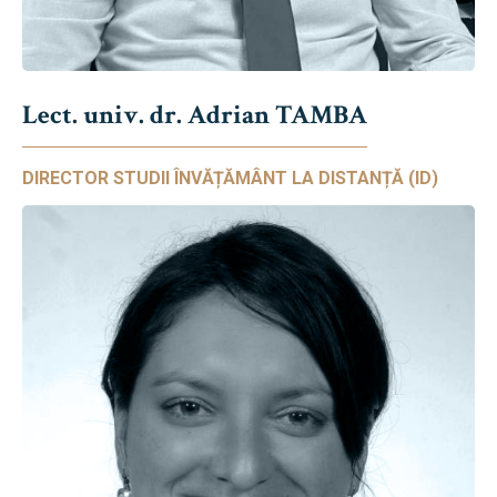
Lect. univ. dr. Adrian TAMBA
DIRECTOR STUDII ÎNVĂȚĂMÂNT LA DISTANȚĂ (ID)