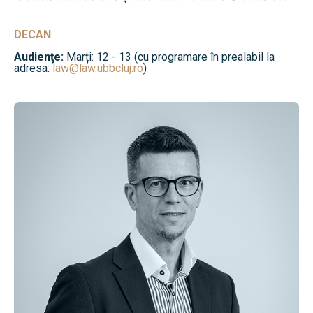
DECAN
Audienţe:
Marți: 12 - 13 (cu programare în prealabil la
adresa:
law@law.ubbcluj.ro
)