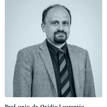
Prof. univ. dr. Ovidiu Laurențiu