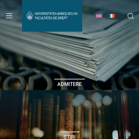
Avizier Studenți
Studii
Admitere
ADMITERE
Erasmus & Internațional
Despre Facultate
ȘTIRI