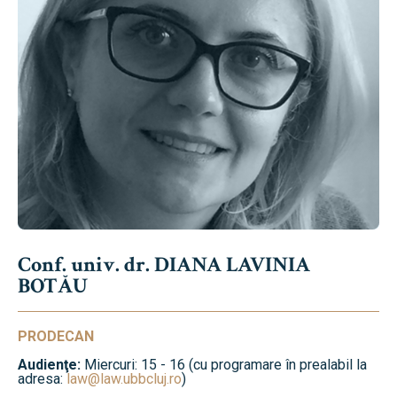
Conf. univ. dr. DIANA LAVINIA
BOTĂU
PRODECAN
Audienţe:
Miercuri: 15 - 16 (cu programare în prealabil la
adresa:
law@law.ubbcluj.ro
)