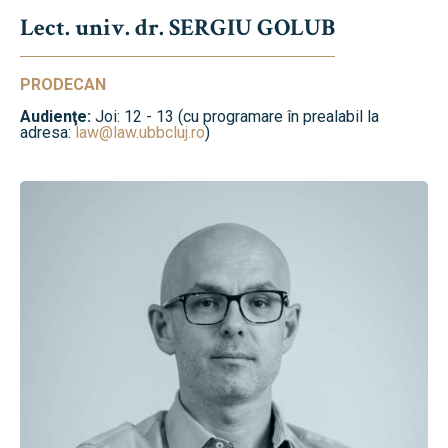
Lect. univ. dr. SERGIU GOLUB
PRODECAN
Audienţe:
Joi: 12 - 13 (cu programare în prealabil la
adresa:
law@law.ubbcluj.ro
)