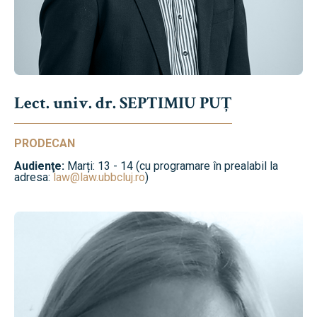
Lect. univ. dr. SEPTIMIU PUȚ
PRODECAN
Audienţe:
Marți: 13 - 14 (cu programare în prealabil la
adresa:
law@law.ubbcluj.ro
)