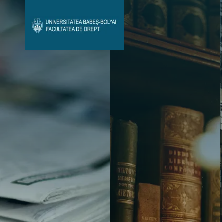
Avizier Studenți
Studii
Admitere
Bibliotecă & Reviste
Contact