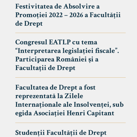
Festivitatea de Absolvire a
Promoției 2022 – 2026 a Facultății
de Drept
Congresul EATLP cu tema
“Interpretarea legislației fiscale”.
Participarea României și a
Facultații de Drept
Facultatea de Drept a fost
reprezentată la Zilele
Avizier S
Internaționale ale Insolvenței, sub
egida Asociației Henri Capitant
Studii
UNIVERSITATEA BABEȘ - BOLYAI
Admitere
FACULTATEA
Studenții Facultății de Drept
Erasmus &