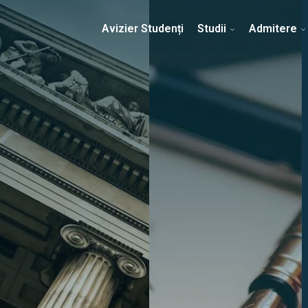
Erasmus & Internațional
Despre Facultate
Ști
Avizier Studenți
Studii
Admitere