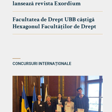
lansează revista Exordium
DE DREPT
Despre Fa
Facultatea de Drept UBB câștigă
Știri
Hexagonul Facultăților de Drept
Echipa Fac
Bibliotec
Contact
CONCURSURI INTERNAȚIONALE