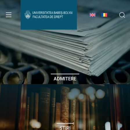
Avizier Studenți
Studii
Admitere
ADMITERE
Erasmus & Internațional
Despre Facultate
ȘTIRI