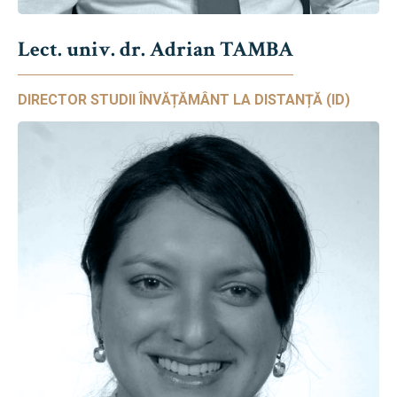
Lect. univ. dr. Adrian TAMBA
DIRECTOR STUDII ÎNVĂȚĂMÂNT LA DISTANȚĂ (ID)