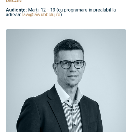
DECAN
Audienţe:
Marți: 12 - 13 (cu programare în prealabil la
adresa:
law@law.ubbcluj.ro
)