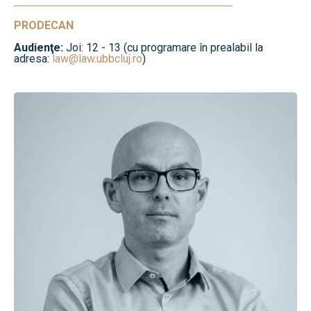
PRODECAN
Audienţe:
Joi: 12 - 13 (cu programare în prealabil la
adresa:
law@law.ubbcluj.ro
)