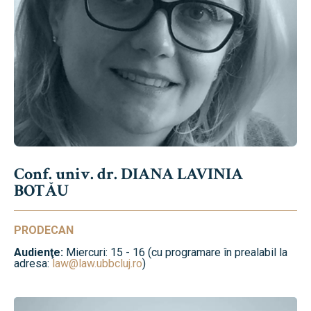
Conf. univ. dr. DIANA LAVINIA
BOTĂU
PRODECAN
Audienţe:
Miercuri: 15 - 16 (cu programare în prealabil la
adresa:
law@law.ubbcluj.ro
)