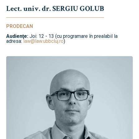
Lect. univ. dr. SERGIU GOLUB
PRODECAN
Audienţe:
Joi: 12 - 13 (cu programare în prealabil la
adresa:
law@law.ubbcluj.ro
)