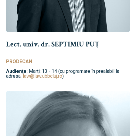
Lect. univ. dr. SEPTIMIU PUȚ
PRODECAN
Audienţe:
Marți: 13 - 14 (cu programare în prealabil la
adresa:
law@law.ubbcluj.ro
)