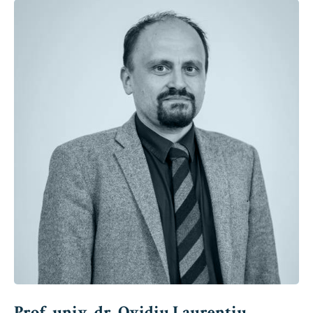
Prof. univ. dr. Ovidiu Laurențiu