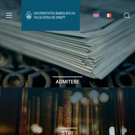
Avizier Studenți
Studii
Admitere
ADMITERE
Erasmus & Internațional
Despre Facultate
ȘTIRI