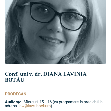
Conf. univ. dr. DIANA LAVINIA
BOTĂU
PRODECAN
Audienţe:
Miercuri: 15 - 16 (cu programare în prealabil la
adresa:
law@law.ubbcluj.ro
)