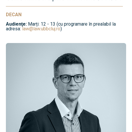
DECAN
Audienţe:
Marți: 12 - 13 (cu programare în prealabil la
adresa:
law@law.ubbcluj.ro
)