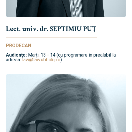
Lect. univ. dr. SEPTIMIU PUȚ
PRODECAN
Audienţe:
Marți: 13 - 14 (cu programare în prealabil la
adresa:
law@law.ubbcluj.ro
)