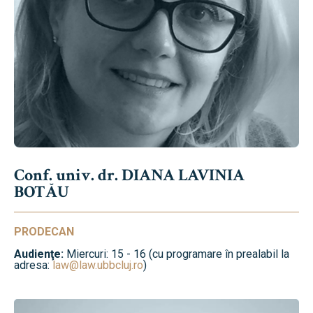
Conf. univ. dr. DIANA LAVINIA
BOTĂU
PRODECAN
Audienţe:
Miercuri: 15 - 16 (cu programare în prealabil la
adresa:
law@law.ubbcluj.ro
)