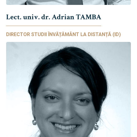
Lect. univ. dr. Adrian TAMBA
DIRECTOR STUDII ÎNVĂȚĂMÂNT LA DISTANȚĂ (ID)