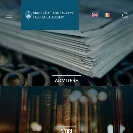
Avizier Studenți
Studii
Admitere
ADMITERE
Erasmus & Internațional
Despre Facultate
ȘTIRI