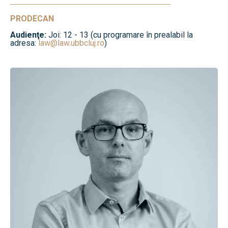
PRODECAN
Audienţe:
Joi: 12 - 13 (cu programare în prealabil la
adresa:
law@law.ubbcluj.ro
)