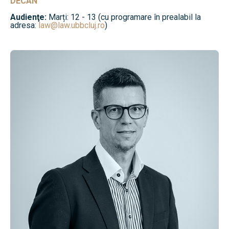
DECAN
Audienţe:
Marți: 12 - 13 (cu programare în prealabil la
adresa:
law@law.ubbcluj.ro
)