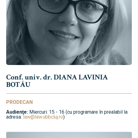
Conf. univ. dr. DIANA LAVINIA
BOTĂU
PRODECAN
Audienţe:
Miercuri: 15 - 16 (cu programare în prealabil la
adresa:
law@law.ubbcluj.ro
)