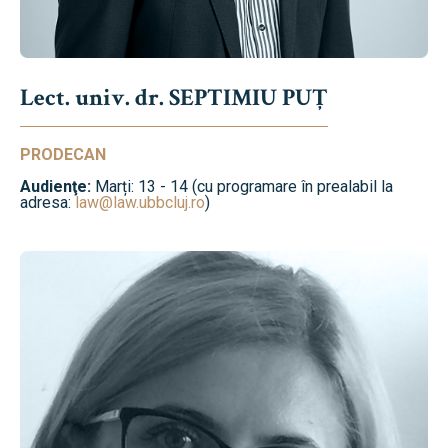
Lect. univ. dr. SEPTIMIU PUȚ
PRODECAN
Audienţe:
Marți: 13 - 14 (cu programare în prealabil la
adresa:
law@law.ubbcluj.ro
)