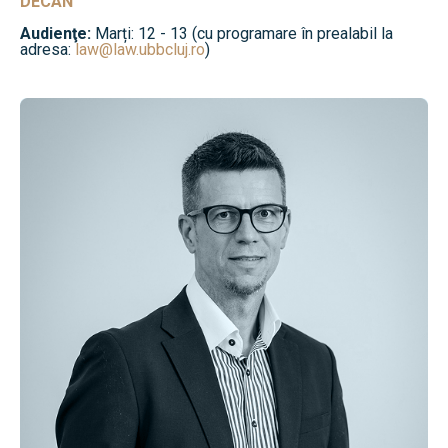
DECAN
Audienţe:
Marți: 12 - 13 (cu programare în prealabil la
adresa:
law@law.ubbcluj.ro
)