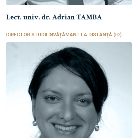
Lect. univ. dr. Adrian TAMBA
DIRECTOR STUDII ÎNVĂȚĂMÂNT LA DISTANȚĂ (ID)