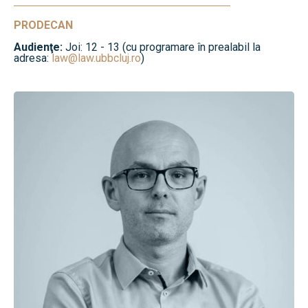
PRODECAN
Audienţe:
Joi: 12 - 13 (cu programare în prealabil la
adresa:
law@law.ubbcluj.ro
)