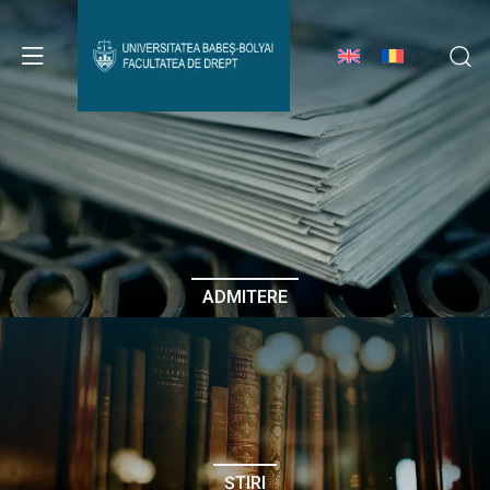
Avizier Studenți
Studii
Admitere
ADMITERE
Erasmus & Internațional
Despre Facultate
ȘTIRI