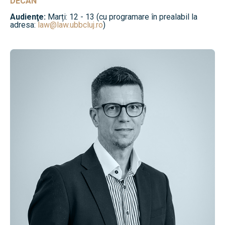
DECAN
Audienţe:
Marți: 12 - 13 (cu programare în prealabil la
adresa:
law@law.ubbcluj.ro
)