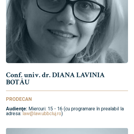
Conf. univ. dr. DIANA LAVINIA
BOTĂU
PRODECAN
Audienţe:
Miercuri: 15 - 16 (cu programare în prealabil la
adresa:
law@law.ubbcluj.ro
)