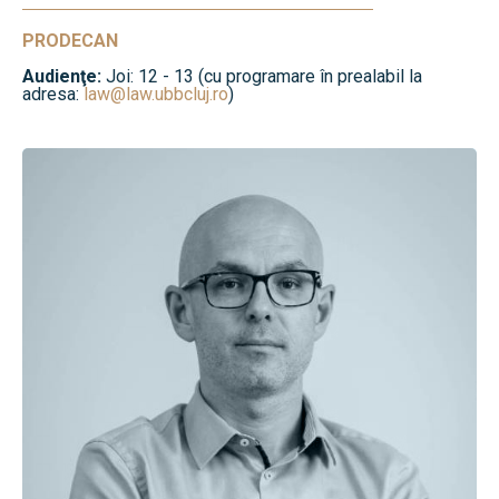
PRODECAN
Audienţe:
Joi: 12 - 13 (cu programare în prealabil la
adresa:
law@law.ubbcluj.ro
)