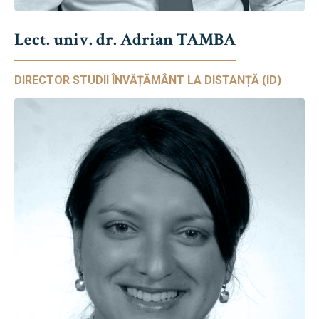
Lect. univ. dr. Adrian TAMBA
DIRECTOR STUDII ÎNVĂȚĂMÂNT LA DISTANȚĂ (ID)