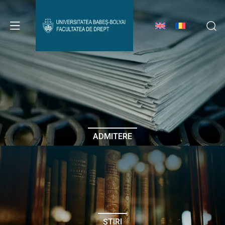
Avizier Studenți
Studii
Admitere
ADMITERE
Erasmus & Internațional
Despre Facultate
ȘTIRI