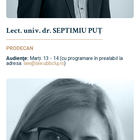
Lect. univ. dr. SEPTIMIU PUȚ
PRODECAN
Audienţe:
Marți: 13 - 14 (cu programare în prealabil la
adresa:
law@law.ubbcluj.ro
)