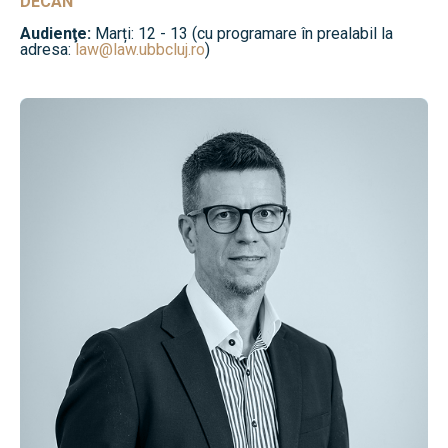
DECAN
Audienţe:
Marți: 12 - 13 (cu programare în prealabil la
adresa:
law@law.ubbcluj.ro
)