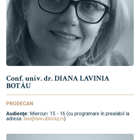
Conf. univ. dr. DIANA LAVINIA
BOTĂU
PRODECAN
Audienţe:
Miercuri: 15 - 16 (cu programare în prealabil la
adresa:
law@law.ubbcluj.ro
)