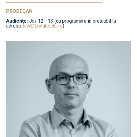
PRODECAN
Audienţe:
Joi: 12 - 13 (cu programare în prealabil la
adresa:
law@law.ubbcluj.ro
)