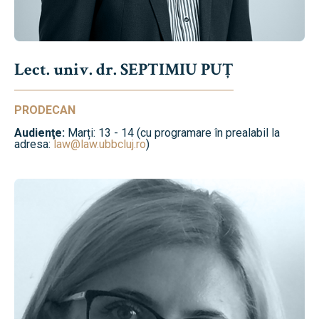
Lect. univ. dr. SEPTIMIU PUȚ
PRODECAN
Audienţe:
Marți: 13 - 14 (cu programare în prealabil la
adresa:
law@law.ubbcluj.ro
)