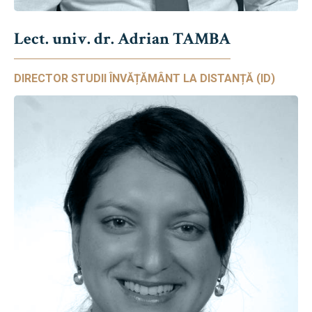
Lect. univ. dr. Adrian TAMBA
DIRECTOR STUDII ÎNVĂȚĂMÂNT LA DISTANȚĂ (ID)