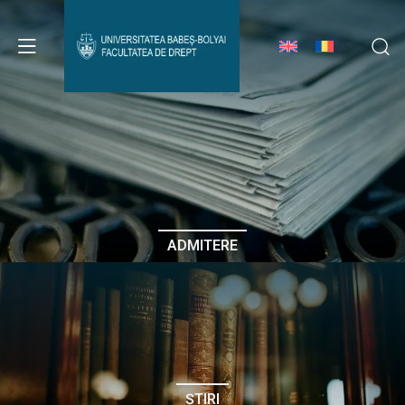
Avizier Studenți
Studii
Admitere
ADMITERE
Erasmus & Internațional
Despre Facultate
ȘTIRI