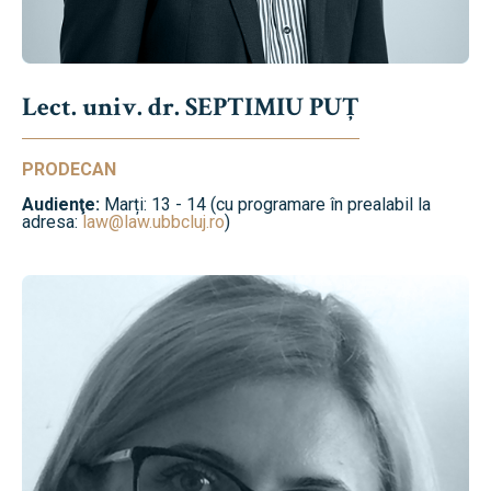
Lect. univ. dr. SEPTIMIU PUȚ
PRODECAN
Audienţe:
Marți: 13 - 14 (cu programare în prealabil la
adresa:
law@law.ubbcluj.ro
)