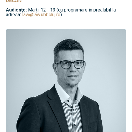
DECAN
Audienţe:
Marți: 12 - 13 (cu programare în prealabil la
adresa:
law@law.ubbcluj.ro
)