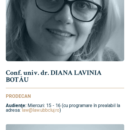
Conf. univ. dr. DIANA LAVINIA
BOTĂU
PRODECAN
Audienţe:
Miercuri: 15 - 16 (cu programare în prealabil la
adresa:
law@law.ubbcluj.ro
)