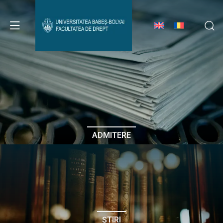
Avizier Studenți
Studii
Admitere
ADMITERE
Erasmus & Internațional
Despre Facultate
ȘTIRI