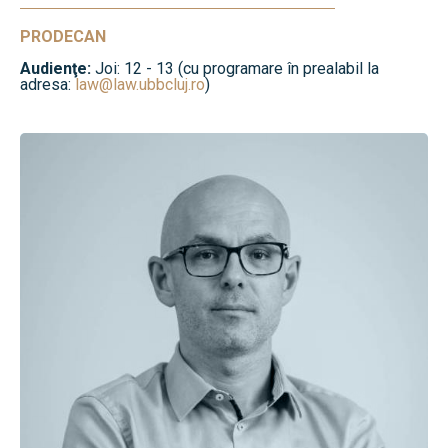
PRODECAN
Audienţe:
Joi: 12 - 13 (cu programare în prealabil la
adresa:
law@law.ubbcluj.ro
)