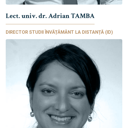
Lect. univ. dr. Adrian TAMBA
DIRECTOR STUDII ÎNVĂȚĂMÂNT LA DISTANȚĂ (ID)