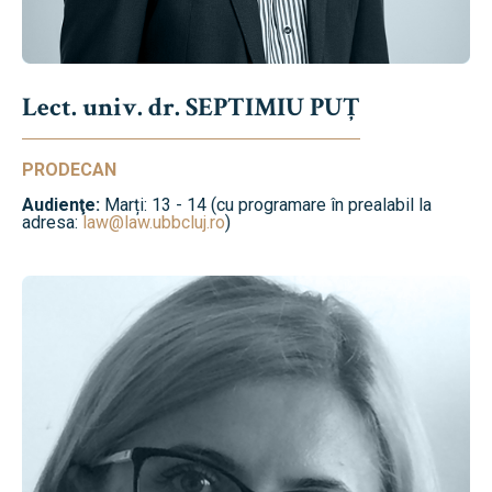
Lect. univ. dr. SEPTIMIU PUȚ
PRODECAN
Audienţe:
Marți: 13 - 14 (cu programare în prealabil la
adresa:
law@law.ubbcluj.ro
)