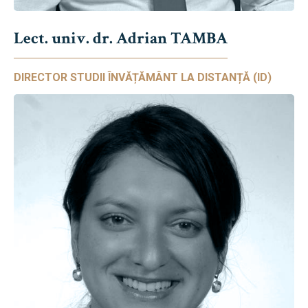
Lect. univ. dr. Adrian TAMBA
DIRECTOR STUDII ÎNVĂȚĂMÂNT LA DISTANȚĂ (ID)