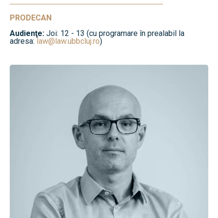
PRODECAN
Audienţe:
Joi: 12 - 13 (cu programare în prealabil la
adresa:
law@law.ubbcluj.ro
)