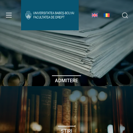
Avizier Studenți
Studii
Admitere
ADMITERE
Erasmus & Internațional
Despre Facultate
ȘTIRI