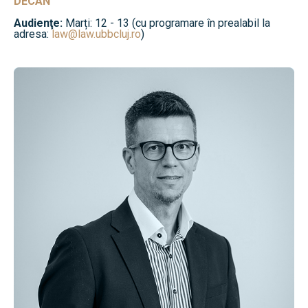
DECAN
Audienţe:
Marți: 12 - 13 (cu programare în prealabil la
adresa:
law@law.ubbcluj.ro
)