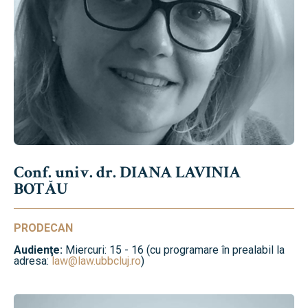
Conf. univ. dr. DIANA LAVINIA
BOTĂU
PRODECAN
Audienţe:
Miercuri: 15 - 16 (cu programare în prealabil la
adresa:
law@law.ubbcluj.ro
)